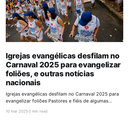
Igrejas evangélicas desfilam no
Carnaval 2025 para evangelizar
foliões, e outras notícias
nacionais
Igrejas evangélicas desfilam no Carnaval 2025 para
evangelizar foliões Pastores e fiéis de algumas
igrejas evangélicas participaram do Carnaval de
10 mar 2025
3 min read
2025 com blocos de bateria, utilizando a festa como
oportunidade para divulgar sua fé. A iniciativa,teve
como objetivo evangelizar os foliões durante a