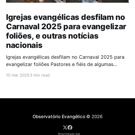
Igrejas evangélicas desfilam no
Carnaval 2025 para evangelizar
foliões, e outras notícias
nacionais
Igrejas evangélicas desfilam no Carnaval 2025 para
evangelizar foliões Pastores e fiéis de algumas
igrejas evangélicas participaram do Carnaval de
10 mar 2025
3 min read
2025 com blocos de bateria, utilizando a festa como
oportunidade para divulgar sua fé. A iniciativa,teve
como objetivo evangelizar os foliões durante a
celebração. A presença de igrejas evangélicas
Observatório Evangélico
© 2026
Inscreva-se