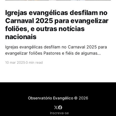
Igrejas evangélicas desfilam no
Carnaval 2025 para evangelizar
foliões, e outras notícias
nacionais
Igrejas evangélicas desfilam no Carnaval 2025 para
evangelizar foliões Pastores e fiéis de algumas
igrejas evangélicas participaram do Carnaval de
10 mar 2025
3 min read
2025 com blocos de bateria, utilizando a festa como
oportunidade para divulgar sua fé. A iniciativa,teve
como objetivo evangelizar os foliões durante a
celebração. A presença de igrejas evangélicas
Observatório Evangélico
© 2026
Inscreva-se