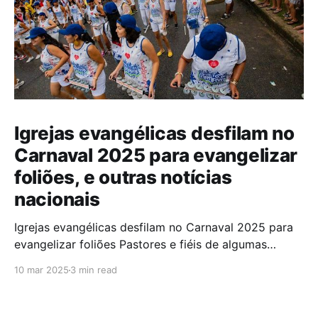
Igrejas evangélicas desfilam no
Carnaval 2025 para evangelizar
foliões, e outras notícias
nacionais
Igrejas evangélicas desfilam no Carnaval 2025 para
evangelizar foliões Pastores e fiéis de algumas
igrejas evangélicas participaram do Carnaval de
10 mar 2025
3 min read
2025 com blocos de bateria, utilizando a festa como
oportunidade para divulgar sua fé. A iniciativa,teve
como objetivo evangelizar os foliões durante a