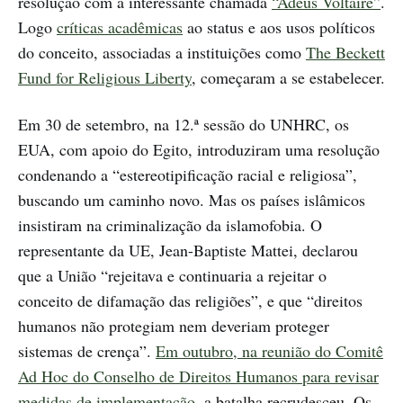
resolução com a interessante chamada
“Adeus Voltaire”
.
Logo
críticas acadêmicas
ao status e aos usos políticos
do conceito, associadas a instituições como
The Beckett
Fund for Religious Liberty
, começaram a se estabelecer.
Em 30 de setembro, na 12.ª sessão do UNHRC, os
EUA, com apoio do Egito, introduziram uma resolução
condenando a “estereotipificação racial e religiosa”,
buscando um caminho novo. Mas os países islâmicos
insistiram na criminalização da islamofobia. O
representante da UE, Jean-Baptiste Mattei, declarou
que a União “rejeitava e continuaria a rejeitar o
conceito de difamação das religiões”, e que “direitos
humanos não protegiam nem deveriam proteger
sistemas de crença”.
Em outubro, na reunião do Comitê
Ad Hoc do Conselho de Direitos Humanos para revisar
medidas de implementação
, a batalha recrudesceu. Os