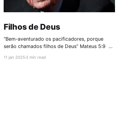
Filhos de Deus
“Bem-aventurado os pacificadores, porque
serão chamados filhos de Deus” Mateus 5:9
O mundo assistiu ao funeral do ex-presidente
11 jan 2025
3 min read
dos Estados Unidos, Jimmy Carter, com o
destaque pela imprensa internacional para
conversa ao pé do ouvido entre Brack Obama e
Donald Trump. Mais tarde, especialistas em
leitura labial