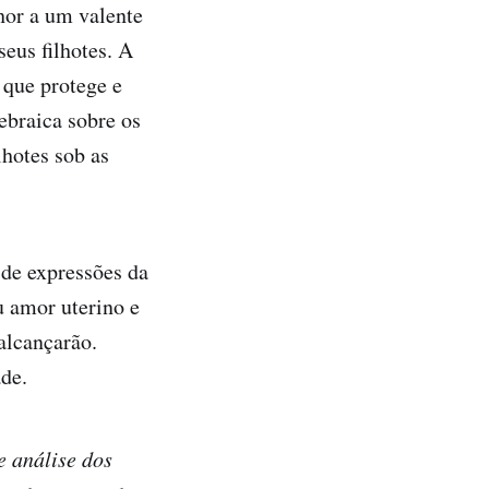
hor a um valente
eus filhotes. A
 que protege e
ebraica sobre os
lhotes sob as
 de expressões da
u amor uterino e
alcançarão.
de.
e análise dos