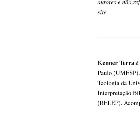
autores e não re
site.
Kenner Terra
é 
Paulo (UMESP). P
Teologia da Uni
Interpretação Bí
(RELEP). Acompa