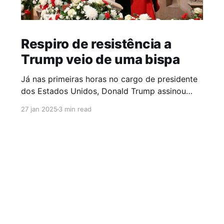
Respiro de resistência a
Trump veio de uma bispa
Já nas primeiras horas no cargo de presidente
dos Estados Unidos, Donald Trump assinou
decretos que impactam a vida de milhões de
27 jan 2025
3 min read
pessoas, especialmente de grupos
subalternizados como migrantes, negros e
pessoas LGBTI+. Rapidamente, ativistas de
direitos humanos, organizações não
governamentais e promotores de justiça
reagiram, prometendo tomar medidas para