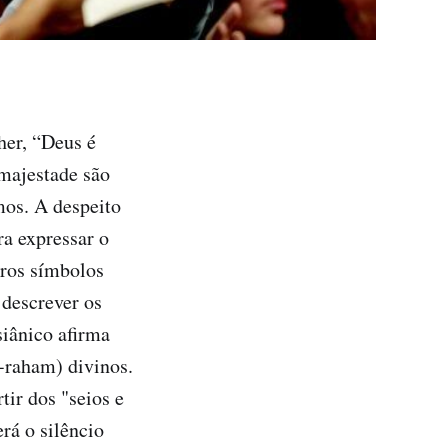
er, “Deus é
 majestade são
mos. A despeito
ra expressar o
eros símbolos
 descrever os
siânico afirma
-raham) divinos.
ir dos "seios e
rá o silêncio