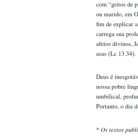
com “gritos de 
ou marido, em Os
fim de explicar 
carrega sua prol
afetos divinos, 
asas (Lc 13.34).
Deus é inesgotáv
nossa pobre ling
umbilical, profu
Portanto, o dia
*
Os textos publ