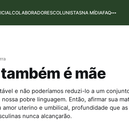
NICIAL
COLABORADORES
COLUNISTAS
NA MÍDIA
FAQ
rra
 também é mãe
tável e não poderíamos reduzi-lo a um conjunto
 nossa pobre linguagem. Então, afirmar sua ma
 amor uterino e umbilical, profundidade que as
culinas nunca alcançarão.