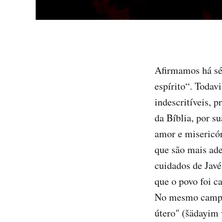
Afirmamos há sé
espírito“. Todav
indescritíveis, 
da Bíblia, por s
amor e misericó
que são mais ade
cuidados de Javé
que o povo foi c
No mesmo campo 
útero" (šädayim 