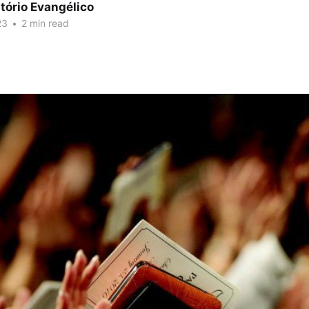
tório Evangélico
23
•
2 min read