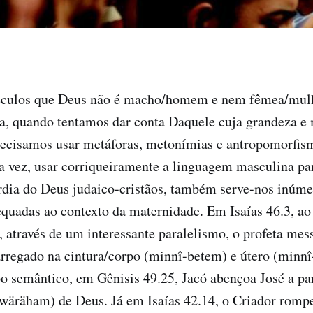
culos que Deus não é macho/homem e nem fêmea/mulh
ia, quando tentamos dar conta Daquele cuja grandeza e
precisamos usar metáforas, metonímias e antropomorfis
ua vez, usar corriqueiramente a linguagem masculina pa
rdia do Deus judaico-cristãos, também serve-nos inúm
quadas ao contexto da maternidade. Em Isaías 46.3, ao
, através de um interessante paralelismo, o profeta mes
arregado na cintura/corpo (minnî-betem) e útero (minnî
semântico, em Gênisis 49.25, Jacó abençoa José a part
wäräham) de Deus. Já em Isaías 42.14, o Criador rompe