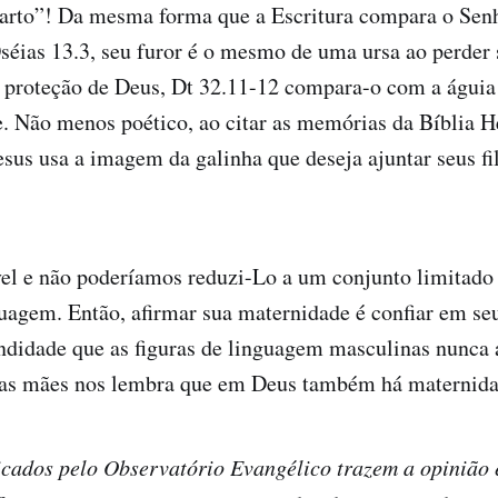
parto”! Da mesma forma que a Escritura compara o Sen
éias 13.3, seu furor é o mesmo de uma ursa ao perder s
a proteção de Deus, Dt 32.11-12 compara-o com a águia
e. Não menos poético, ao citar as memórias da Bíblia H
Jesus usa a imagem da galinha que deseja ajuntar seus fi
el e não poderíamos reduzi-Lo a um conjunto limitado
uagem. Então, afirmar sua maternidade é confiar em se
ndidade que as figuras de linguagem masculinas nunca 
 das mães nos lembra que em Deus também há maternida
icados pelo Observatório Evangélico trazem a opinião 