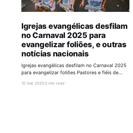
Igrejas evangélicas desfilam
no Carnaval 2025 para
evangelizar foliões, e outras
notícias nacionais
Igrejas evangélicas desfilam no Carnaval 2025
para evangelizar foliões Pastores e fiéis de
algumas igrejas evangélicas participaram do
10 mar 2025
3 min read
Carnaval de 2025 com blocos de bateria,
utilizando a festa como oportunidade para
divulgar sua fé. A iniciativa,teve como objetivo
evangelizar os foliões durante a celebração. A
presença de igrejas evangélicas