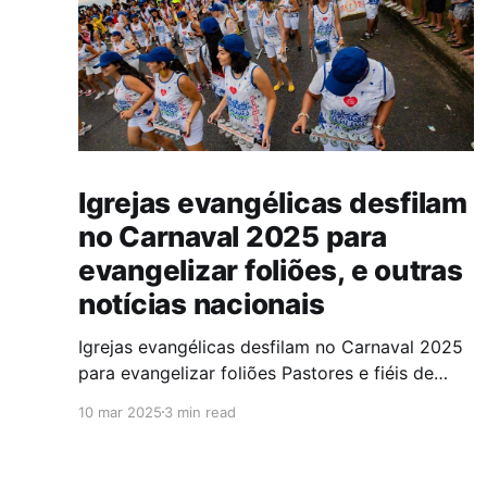
Igrejas evangélicas desfilam
no Carnaval 2025 para
evangelizar foliões, e outras
notícias nacionais
Igrejas evangélicas desfilam no Carnaval 2025
para evangelizar foliões Pastores e fiéis de
algumas igrejas evangélicas participaram do
10 mar 2025
3 min read
Carnaval de 2025 com blocos de bateria,
utilizando a festa como oportunidade para
divulgar sua fé. A iniciativa,teve como objetivo