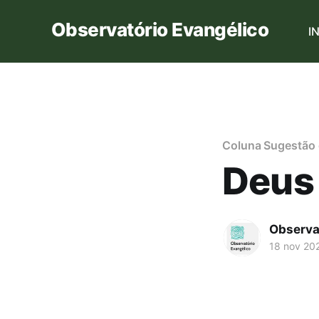
Observatório Evangélico
I
Coluna Sugestão d
Deus 
Observa
18 nov 20