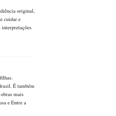
iência original,
e cuidar e
s interpretações
ilhas.
 Brasil. É também
s obras mais
sa e Entre a