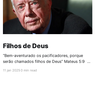
Filhos de Deus
“Bem-aventurado os pacificadores, porque
serão chamados filhos de Deus” Mateus 5:9
O mundo assistiu ao funeral do ex-presidente
11 jan 2025
3 min read
dos Estados Unidos, Jimmy Carter, com o
destaque pela imprensa internacional para
conversa ao pé do ouvido entre Brack Obama e
Donald Trump. Mais tarde, especialistas em
leitura labial