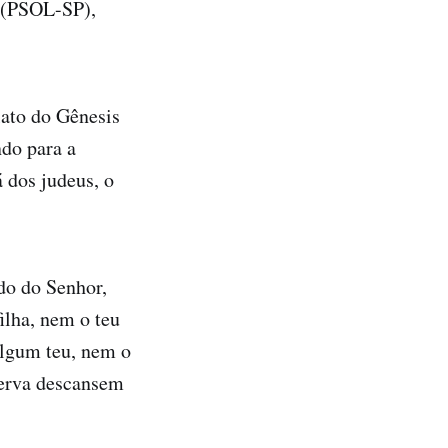
n (PSOL-SP),
lato do Gênesis
ndo para a
 dos judeus, o
ado do Senhor,
ilha, nem o teu
algum teu, nem o
 serva descansem