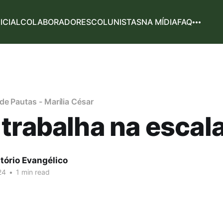
NICIAL
COLABORADORES
COLUNISTAS
NA MÍDIA
FAQ
e Pautas - Marília César
trabalha na escal
tório Evangélico
24
•
1 min read