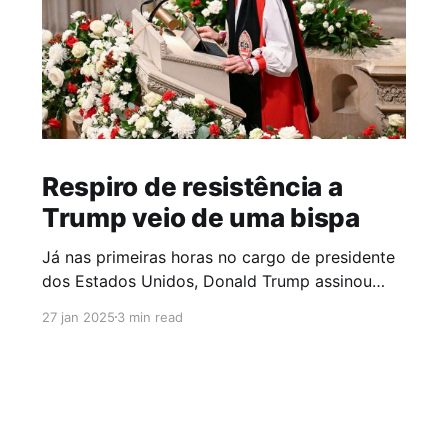
Respiro de resistência a
Trump veio de uma bispa
Já nas primeiras horas no cargo de presidente
dos Estados Unidos, Donald Trump assinou
decretos que impactam a vida de milhões de
27 jan 2025
3 min read
pessoas, especialmente de grupos
subalternizados como migrantes, negros e
pessoas LGBTI+. Rapidamente, ativistas de
direitos humanos, organizações não
governamentais e promotores de justiça