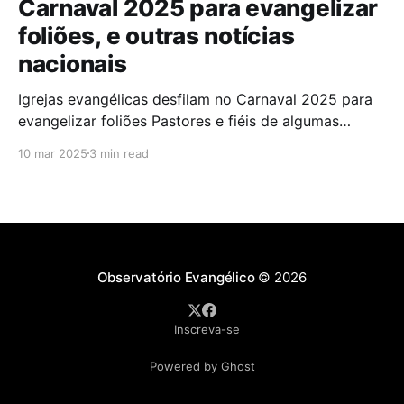
Carnaval 2025 para evangelizar
foliões, e outras notícias
nacionais
Igrejas evangélicas desfilam no Carnaval 2025 para
evangelizar foliões Pastores e fiéis de algumas
igrejas evangélicas participaram do Carnaval de
10 mar 2025
3 min read
2025 com blocos de bateria, utilizando a festa como
oportunidade para divulgar sua fé. A iniciativa,teve
como objetivo evangelizar os foliões durante a
celebração. A presença de igrejas evangélicas
Observatório Evangélico
© 2026
Inscreva-se
Powered by Ghost