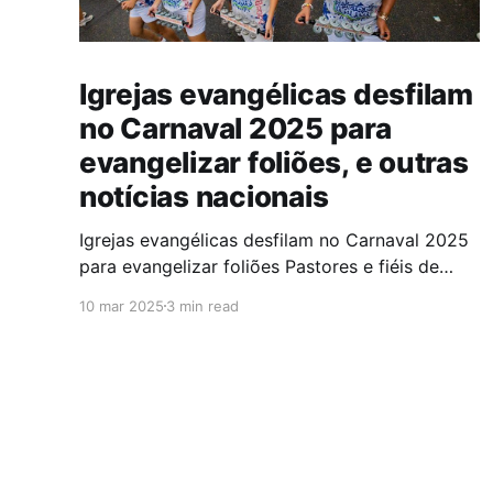
Igrejas evangélicas desfilam
no Carnaval 2025 para
evangelizar foliões, e outras
notícias nacionais
Igrejas evangélicas desfilam no Carnaval 2025
para evangelizar foliões Pastores e fiéis de
algumas igrejas evangélicas participaram do
10 mar 2025
3 min read
Carnaval de 2025 com blocos de bateria,
utilizando a festa como oportunidade para
divulgar sua fé. A iniciativa,teve como objetivo
evangelizar os foliões durante a celebração. A
presença de igrejas evangélicas