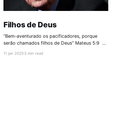
Filhos de Deus
“Bem-aventurado os pacificadores, porque
serão chamados filhos de Deus” Mateus 5:9
O mundo assistiu ao funeral do ex-presidente
11 jan 2025
3 min read
dos Estados Unidos, Jimmy Carter, com o
destaque pela imprensa internacional para
conversa ao pé do ouvido entre Brack Obama e
Donald Trump. Mais tarde, especialistas em
leitura labial