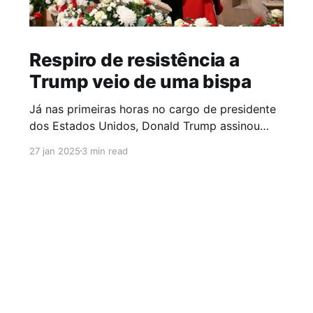
Respiro de resistência a
Trump veio de uma bispa
Já nas primeiras horas no cargo de presidente
dos Estados Unidos, Donald Trump assinou
decretos que impactam a vida de milhões de
27 jan 2025
3 min read
pessoas, especialmente de grupos
subalternizados como migrantes, negros e
pessoas LGBTI+. Rapidamente, ativistas de
direitos humanos, organizações não
governamentais e promotores de justiça
reagiram, prometendo tomar medidas para