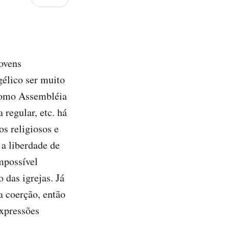
jovens
gélico ser muito
 como Assembléia
 regular, etc. há
s religiosos e
 a liberdade de
mpossível
o das igrejas. Já
 coerção, então
xpressões