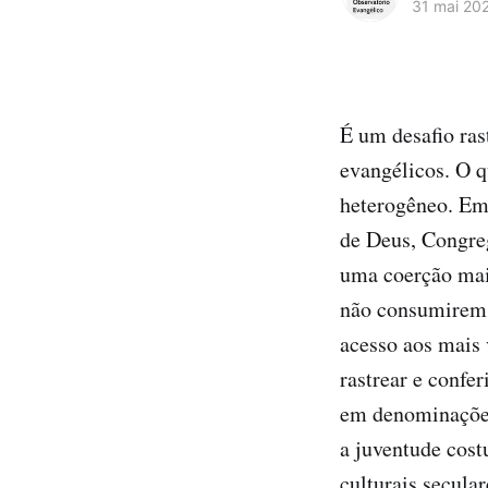
31 mai 20
É um desafio ras
evangélicos. O q
heterogêneo. Em
de Deus, Congreg
uma coerção maio
não consumirem a
acesso aos mais 
rastrear e confer
em denominações
a juventude cos
culturais secular