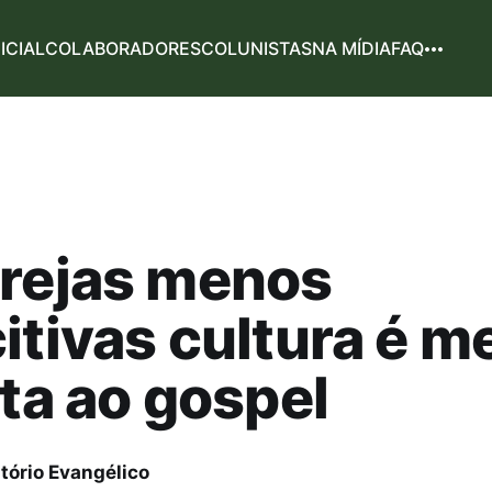
NICIAL
COLABORADORES
COLUNISTAS
NA MÍDIA
FAQ
grejas menos
itivas cultura é 
ita ao gospel
tório Evangélico