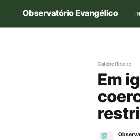
Observatório Evangélico
I
Calebe Ribeiro
Em i
coerc
restr
Observa