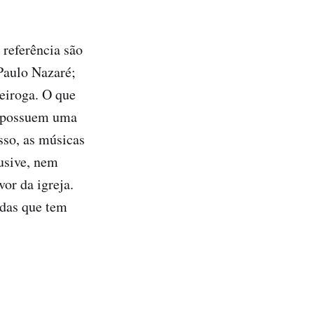
 referência são
Paulo Nazaré;
eiroga. O que
e possuem uma
so, as músicas
lusive, nem
or da igreja.
ndas que tem