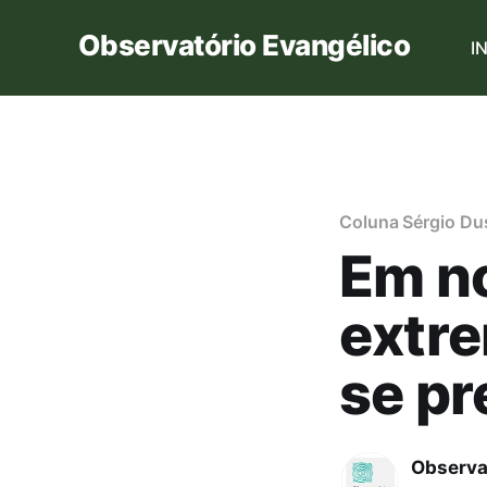
Observatório Evangélico
I
Coluna Sérgio Dus
Em no
extre
se pr
Observa