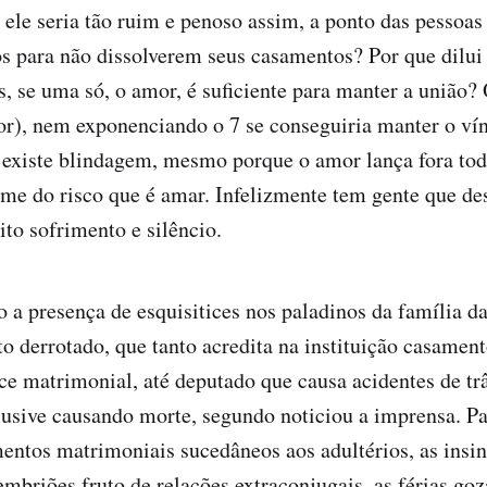
 ele seria tão ruim e penoso assim, a ponto das pessoas
s para não dissolverem seus casamentos? Por que dilui
es, se uma só, o amor, é suficiente para manter a união?
r), nem exponenciando o 7 se conseguiria manter o ví
 existe blindagem, mesmo porque o amor lança fora tod
me do risco que é amar. Infelizmente tem gente que de
to sofrimento e silêncio.
o a presença de esquisitices nos paladinos da família da
o derrotado, que tanto acredita na instituição casament
ace matrimonial, até deputado que causa acidentes de tr
lusive causando morte, segundo noticiou a imprensa. 
entos matrimoniais sucedâneos aos adultérios, as insi
mbriões fruto de relações extraconjugais, as férias go