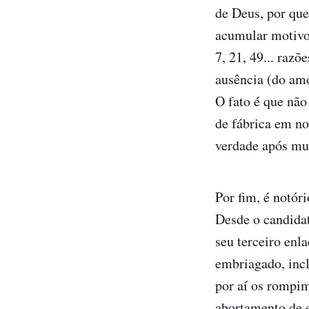
de Deus, por que
acumular motivo
7, 21, 49... razõ
ausência (do amo
O fato é que não
de fábrica em no
verdade após mui
Por fim, é notóri
Desde o candidat
seu terceiro enl
embriagado, inc
por aí os rompim
abortamento de e