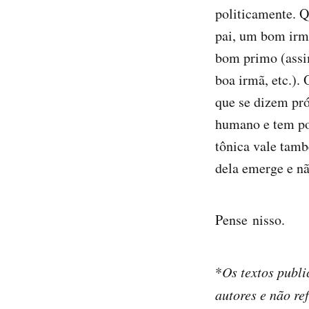
politicamente. 
pai, um bom irm
bom primo (assi
boa irmã, etc.).
que se dizem pró
humano e tem pod
tônica vale tamb
dela emerge e nã
Pense nisso.
*
Os textos publi
autores e não re