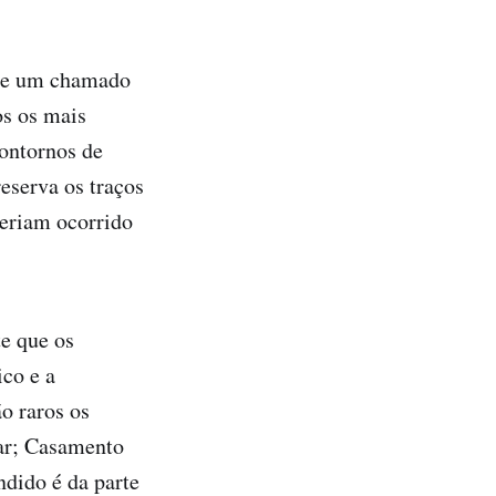
 de um chamado
os os mais
contornos de
reserva os traços
teriam ocorrido
te que os
co e a
o raros os
rar; Casamento
ndido é da parte