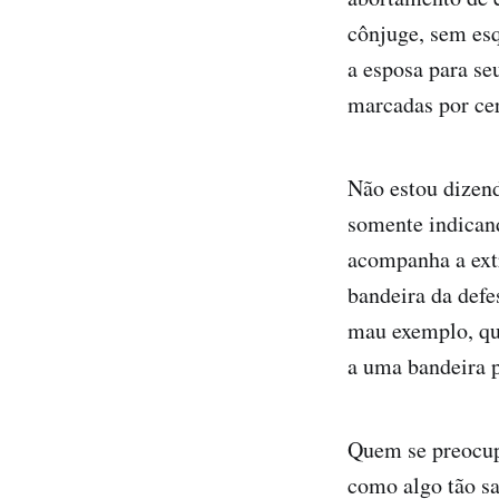
cônjuge, sem esq
a esposa para se
marcadas por cer
Não estou dizend
somente indican
acompanha a extr
bandeira da defe
mau exemplo, qua
a uma bandeira p
Quem se preocup
como algo tão sa