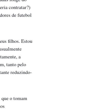
eria contratar?)
adores de futebol
us filhos. Estou
 usualmente
ntamente, a
am, tanto pelo
tante reduzindo-
es que o tomam
dos