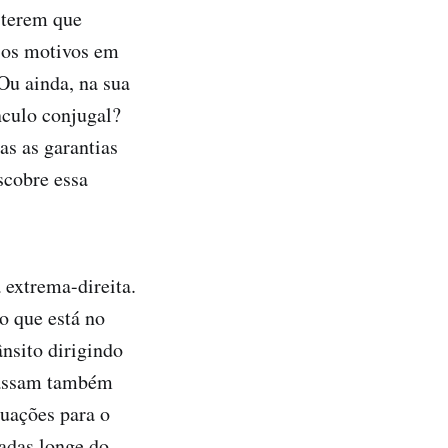
 terem que
 os motivos em
 Ou ainda, na sua
nculo conjugal?
as as garantias
scobre essa
 extrema-direita.
o que está no
ânsito dirigindo
Passam também
nuações para o
zadas longe do