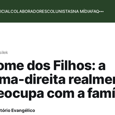
NICIAL
COLABORADORES
COLUNISTAS
NA MÍDIA
FAQ
ilek
me dos Filhos: a
ma-direita realme
eocupa com a famí
tório Evangélico