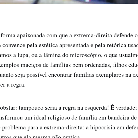
forma apaixonada com que a extrema-direita defende o 
e convence pela estética apresentada e pela retórica usa
mos a lupa, ou a lâmina do microscópio, o que usualm
emplos maciços de famílias bem ordenadas, filhos edu
anto seja possível encontrar famílias exemplares na ex
er a regra.
bstar: tampouco seria a regra na esquerda! É verdade
ansformou um ideal religioso de família em bandeira d
o problema para a extrema-direita: a hipocrisia em def
utros que ela mesma não pratica.