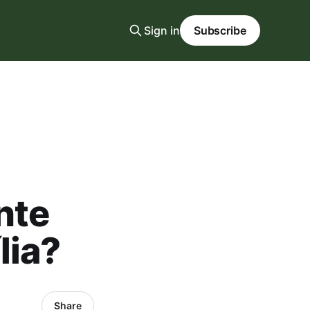
Sign in
Subscribe
nte
lia?
Share