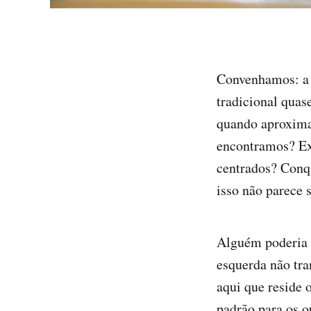
Convenhamos: a 
tradicional quas
quando aproxima
encontramos? Ex
centrados? Conqu
isso não parece s
Alguém poderia o
esquerda não tr
aqui que reside 
padrão para os o