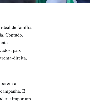
ideal de família
da. Contudo,
ente
cados, pais
trema-direita,
; porém a
e campanha. É
ender e impor um