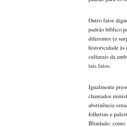
Outro fator dig
padrão bíblico p
diferentes (e su
historicidade às
culturais da amb
tais fatos.
Igualmente preoc
chamados minist
abstinência sex
folhetins e pale
Blindado: como n