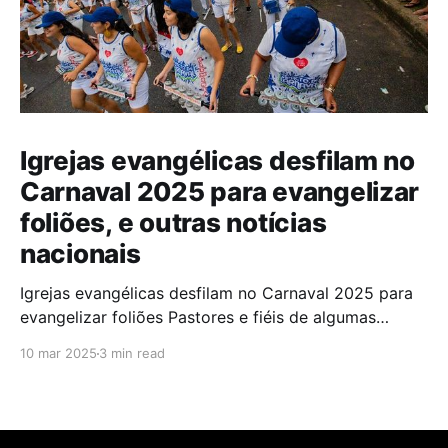
Igrejas evangélicas desfilam no
Carnaval 2025 para evangelizar
foliões, e outras notícias
nacionais
Igrejas evangélicas desfilam no Carnaval 2025 para
evangelizar foliões Pastores e fiéis de algumas
igrejas evangélicas participaram do Carnaval de
10 mar 2025
3 min read
2025 com blocos de bateria, utilizando a festa como
oportunidade para divulgar sua fé. A iniciativa,teve
como objetivo evangelizar os foliões durante a
celebração. A presença de igrejas evangélicas