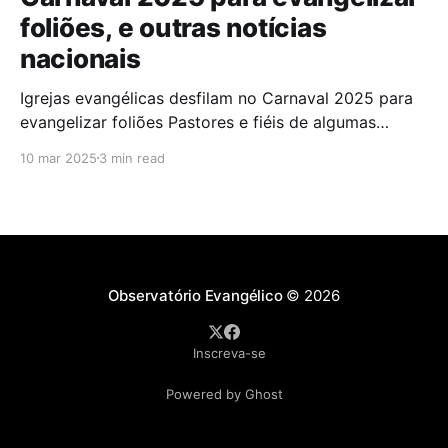
foliões, e outras notícias
nacionais
Igrejas evangélicas desfilam no Carnaval 2025 para
evangelizar foliões Pastores e fiéis de algumas
igrejas evangélicas participaram do Carnaval de
10 mar 2025
3 min read
2025 com blocos de bateria, utilizando a festa como
oportunidade para divulgar sua fé. A iniciativa,teve
como objetivo evangelizar os foliões durante a
celebração. A presença de igrejas evangélicas
Observatório Evangélico
© 2026
Inscreva-se
Powered by Ghost