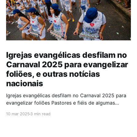
Igrejas evangélicas desfilam no
Carnaval 2025 para evangelizar
foliões, e outras notícias
nacionais
Igrejas evangélicas desfilam no Carnaval 2025 para
evangelizar foliões Pastores e fiéis de algumas
igrejas evangélicas participaram do Carnaval de
10 mar 2025
3 min read
2025 com blocos de bateria, utilizando a festa como
oportunidade para divulgar sua fé. A iniciativa,teve
como objetivo evangelizar os foliões durante a