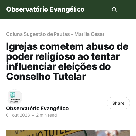
Observatório Evangélico
Coluna Sugestão de Pautas - Marília César
Igrejas cometem abuso de
poder religioso ao tentar
influenciar eleições do
Conselho Tutelar
Share
Observatório Evangélico
01 out 2023
•
2 min read