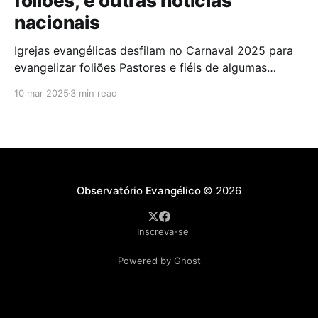
foliões, e outras notícias
nacionais
Igrejas evangélicas desfilam no Carnaval 2025 para
evangelizar foliões Pastores e fiéis de algumas
igrejas evangélicas participaram do Carnaval de
10 mar 2025
3 min read
2025 com blocos de bateria, utilizando a festa como
oportunidade para divulgar sua fé. A iniciativa,teve
como objetivo evangelizar os foliões durante a
celebração. A presença de igrejas evangélicas
Observatório Evangélico
© 2026
Inscreva-se
Powered by Ghost