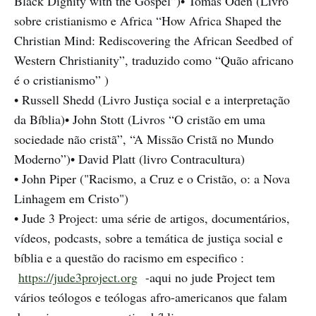
Black Dignity with the Gospel”)• Tomas Oden (Livro
sobre cristianismo e Africa “How Africa Shaped the
Christian Mind: Rediscovering the African Seedbed of
Western Christianity”, traduzido como “Quão africano
é o cristianismo” )
• Russell Shedd (Livro Justiça social e a interpretação
da Bíblia)• John Stott (Livros “O cristão em uma
sociedade não cristã”, “A Missão Cristã no Mundo
Moderno”)• David Platt (livro Contracultura)
• John Piper ("Racismo, a Cruz e o Cristão, o: a Nova
Linhagem em Cristo")
• Jude 3 Project: uma série de artigos, documentários,
vídeos, podcasts, sobre a temática de justiça social e
bíblia e a questão do racismo em especifico :
https://jude3project.org
-aqui no jude Project tem
vários teólogos e teólogas afro-americanos que falam