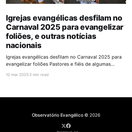
Igrejas evangélicas desfilam no
Carnaval 2025 para evangelizar
foliões, e outras notícias
nacionais
Igrejas evangélicas desfilam no Carnaval 2025 para
evangelizar foliões Pastores e fiéis de algumas
igrejas evangélicas participaram do Carnaval de
10 mar 2025
3 min read
2025 com blocos de bateria, utilizando a festa como
oportunidade para divulgar sua fé. A iniciativa,teve
como objetivo evangelizar os foliões durante a
celebração. A presença de igrejas evangélicas
Observatório Evangélico
© 2026