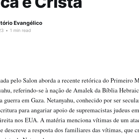
ca e Cristã
tório Evangélico
23
•
1 min read
ada pelo Salon aborda a recente retórica do Primeiro Mi
hu, referindo-se à nação de Amalek da Bíblia Hebraic
a guerra em Gaza. Netanyahu, conhecido por ser secula
scritura para angariar apoio de supremacistas judeus em 
direita nos EUA. A matéria menciona vítimas de um at
e descreve a resposta dos familiares das vítimas, que c