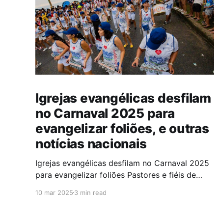
Igrejas evangélicas desfilam
no Carnaval 2025 para
evangelizar foliões, e outras
notícias nacionais
Igrejas evangélicas desfilam no Carnaval 2025
para evangelizar foliões Pastores e fiéis de
algumas igrejas evangélicas participaram do
10 mar 2025
3 min read
Carnaval de 2025 com blocos de bateria,
utilizando a festa como oportunidade para