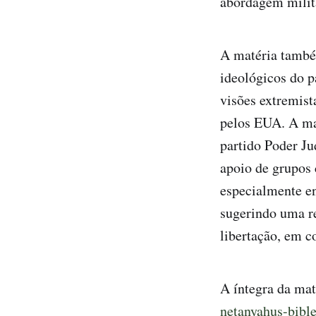
abordagem milit
A matéria també
ideológicos do p
visões extremist
pelos EUA. A mat
partido Poder J
apoio de grupos 
especialmente en
sugerindo uma re
libertação, em co
A íntegra da mat
netanyahus-bible