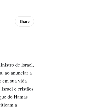
Share
nistro de Israel,
a, ao anunciar a
r em sua vida
Israel e cristãos
aque do Hamas
riticam a