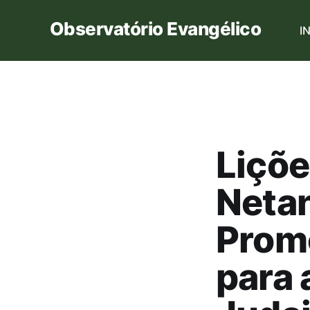
Observatório Evangélico
I
Liçõe
Neta
Prom
para 