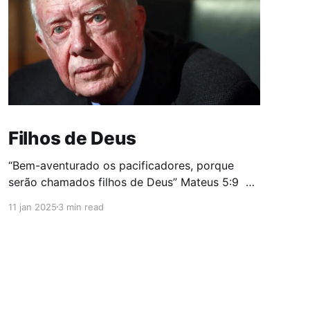
Filhos de Deus
“Bem-aventurado os pacificadores, porque
serão chamados filhos de Deus” Mateus 5:9
O mundo assistiu ao funeral do ex-presidente
11 jan 2025
3 min read
dos Estados Unidos, Jimmy Carter, com o
destaque pela imprensa internacional para
conversa ao pé do ouvido entre Brack Obama e
Donald Trump. Mais tarde, especialistas em
leitura labial