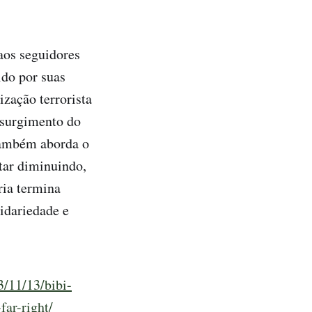
aos seguidores
ido por suas
ização terrorista
 surgimento do
também aborda o
star diminuindo,
ria termina
lidariedade e
/11/13/bibi-
far-right/