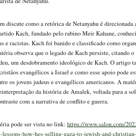
arista de Netanyahu.
m discute como a retórica de Netanyahu é direcionada 
artido Kach, fundado pelo rabino Meir Kahane, conhec
as e racistas. Kach foi banido e classificado como organ
éria observa que o legado de Kach persiste, citando o
udeu, um desdobramento ideológico de Kach. O artigo 
cristãos evangélicos a Israel e como esse apoio pode e
tre os jovens judeus e evangélicos americanos. A maté
interpretação da história de Amalek, voltada para a so
ntraste com a narrativa de conflito e guerra.
éria pode ser vista no link:
https://www.salon.com/2023
-lessons-how-hes-selling-gaza-to-jewish-and-christian-