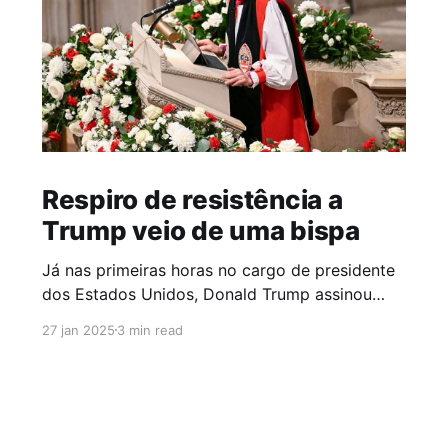
Respiro de resistência a
Trump veio de uma bispa
Já nas primeiras horas no cargo de presidente
dos Estados Unidos, Donald Trump assinou
decretos que impactam a vida de milhões de
27 jan 2025
3 min read
pessoas, especialmente de grupos
subalternizados como migrantes, negros e
pessoas LGBTI+. Rapidamente, ativistas de
direitos humanos, organizações não
governamentais e promotores de justiça