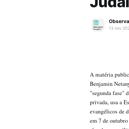
Judai
Observa
13 nov 20
A matéria public
Benjamin Netanya
"segunda fase" d
privada, usa a E
evangélicos de 
em 7 de outubro 