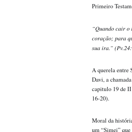
Primeiro Testam
“Quando cair o t
coração; para qu
sua ira.” (Pv.24
A querela entre 
Davi, a chamada 
capitulo 19 de I
16-20).
Moral da históri
um “Simei” que f