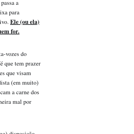
 passa a
ixa para
Ele (ou ela)
ivo.
uem for.
ta-vozes do
é que tem prazer
res que visam
dista (em muito)
scam a carne dos
heira mal por
rmo) disposição