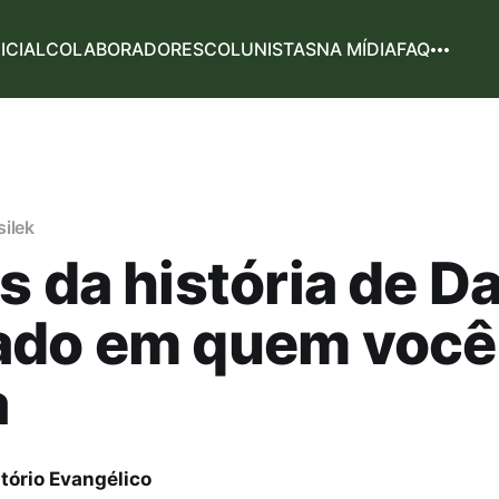
NICIAL
COLABORADORES
COLUNISTAS
NA MÍDIA
FAQ
ilek
s da história de Da
do em quem você 
a
tório Evangélico