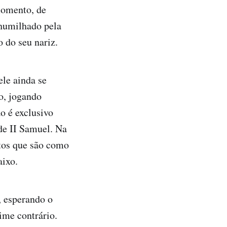
momento, de
 humilhado pela
o do seu nariz.
ele ainda se
o, jogando
ão é exclusivo
 de II Samuel. Na
itos que são como
aixo.
, esperando o
ime contrário.