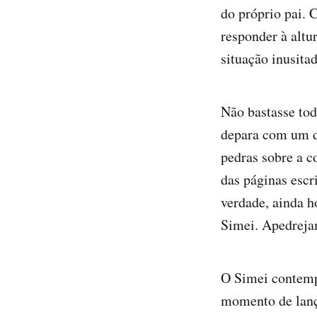
do próprio pai.
responder à altu
situação inusita
Não bastasse tod
depara com um d
pedras sobre a co
das páginas escri
verdade, ainda h
Simei. Apedreja
O Simei contempo
momento de lança