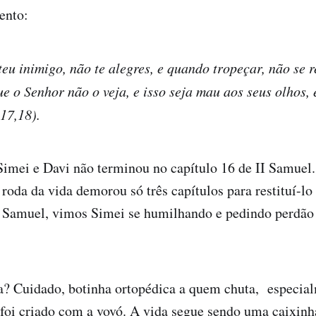
ento:
eu inimigo, não te alegres, e quando tropeçar, não se r
e o Senhor não o veja, e isso seja mau aos seus olhos, 
:17,18).
Simei e Davi não terminou no capítulo 16 de II Samuel
roda da vida demorou só três capítulos para restituí-lo 
I Samuel, vimos Simei se humilhando e pedindo perdão 
a? Cuidado, botinha ortopédica a quem chuta, especial
oi criado com a vovó. A vida segue sendo uma caixinha