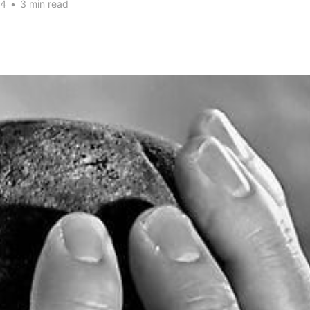
24
•
3 min read