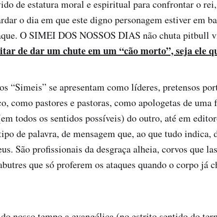
do de estatura moral e espiritual para confrontar o rei,
rdar o dia em que este digno personagem estiver em ba
taque. O SIMEI DOS NOSSOS DIAS não chuta pitbull v
itar de dar um chute em um “cão morto”, seja ele q
os “Simeis” se apresentam como líderes, pretensos por
o, como pastores e pastoras, como apologetas de uma f
(em todos os sentidos possíveis) do outro, até em edito
ipo de palavra, de mensagem que, ao que tudo indica, 
us. São profissionais da desgraça alheia, corvos que la
abutres que só proferem os ataques quando o corpo já c
 do nosso tempo a evangélica (no estrito sentido do te