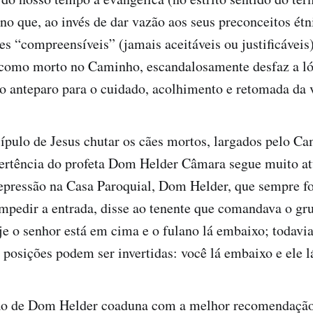
o que, ao invés de dar vazão aos seus preconceitos étni
es “compreensíveis” (jamais aceitáveis ou justificáveis)
 como morto no Caminho, escandalosamente desfaz a ló
o anteparo para o cuidado, acolhimento e retomada da 
cípulo de Jesus chutar os cães mortos, largados pelo 
ertência do profeta Dom Helder Câmara segue muito atu
epressão na Casa Paroquial, Dom Helder, que sempre f
mpedir a entrada, disse ao tenente que comandava o gr
oje o senhor está em cima e o fulano lá embaixo; todavia
 posições podem ser invertidas: você lá embaixo e ele 
ão de Dom Helder coaduna com a melhor recomendação