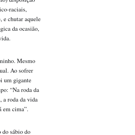
co-raciais,
, e chutar aquele
gica da ocasião,
vida.
Caminho. Mesmo
al. Ao sofrer
oi um gigante
upo: “Na roda da
, a roda da vida
lá em cima”.
 do sábio do