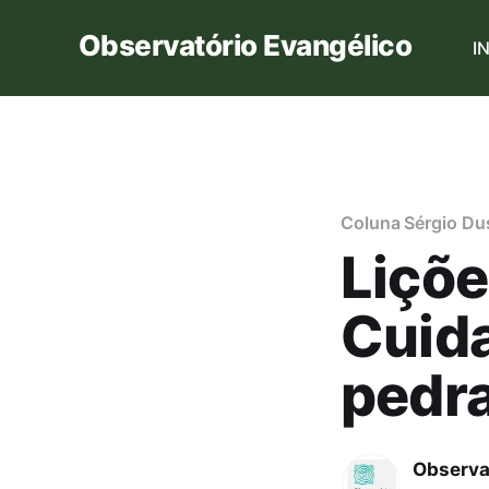
Observatório Evangélico
I
Coluna Sérgio Dus
Liçõe
Cuida
pedr
Observa