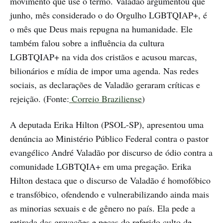
movimento que use o termo. Valadão argumentou que
junho, mês considerado o do Orgulho LGBTQIAP+, é
o mês que Deus mais repugna na humanidade. Ele
também falou sobre a influência da cultura
LGBTQIAP+ na vida dos cristãos e acusou marcas,
bilionários e mídia de impor uma agenda. Nas redes
sociais, as declarações de Valadão geraram críticas e
rejeição. (Fonte:
Correio Braziliense
)
A deputada Erika Hilton (PSOL-SP), apresentou uma
denúncia ao Ministério Público Federal contra o pastor
evangélico André Valadão por discurso de ódio contra a
comunidade LGBTQIA+ em uma pregação. Erika
Hilton destaca que o discurso de Valadão é homofóbico
e transfóbico, ofendendo e vulnerabilizando ainda mais
as minorias sexuais e de gênero no país. Ela pede a
retirada das gravações e peças do referido culto de