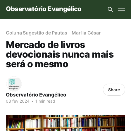
Observatório Evangélico
Coluna Sugestão de Pautas - Marília César
Mercado de livros
devocionais nunca mais
será o mesmo
Share
Observatório Evangélico
03 fev 2024
•
1 min read