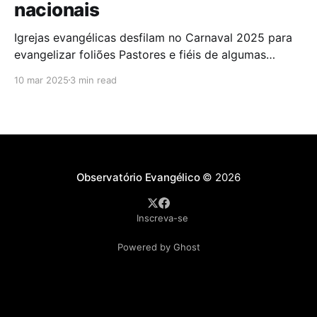
nacionais
Igrejas evangélicas desfilam no Carnaval 2025 para
evangelizar foliões Pastores e fiéis de algumas
igrejas evangélicas participaram do Carnaval de
10 mar 2025
3 min read
2025 com blocos de bateria, utilizando a festa como
oportunidade para divulgar sua fé. A iniciativa,teve
como objetivo evangelizar os foliões durante a
celebração. A presença de igrejas evangélicas
Observatório Evangélico
© 2026
Inscreva-se
Powered by Ghost