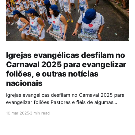
Igrejas evangélicas desfilam no
Carnaval 2025 para evangelizar
foliões, e outras notícias
nacionais
Igrejas evangélicas desfilam no Carnaval 2025 para
evangelizar foliões Pastores e fiéis de algumas
igrejas evangélicas participaram do Carnaval de
10 mar 2025
3 min read
2025 com blocos de bateria, utilizando a festa como
oportunidade para divulgar sua fé. A iniciativa,teve
como objetivo evangelizar os foliões durante a