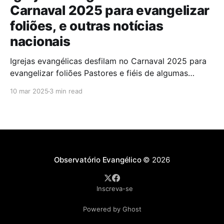
Carnaval 2025 para evangelizar
foliões, e outras notícias
nacionais
Igrejas evangélicas desfilam no Carnaval 2025 para
evangelizar foliões Pastores e fiéis de algumas
igrejas evangélicas participaram do Carnaval de
10 mar 2025
3 min read
2025 com blocos de bateria, utilizando a festa como
oportunidade para divulgar sua fé. A iniciativa,teve
como objetivo evangelizar os foliões durante a
celebração. A presença de igrejas evangélicas
Observatório Evangélico
© 2026
Inscreva-se
Powered by Ghost