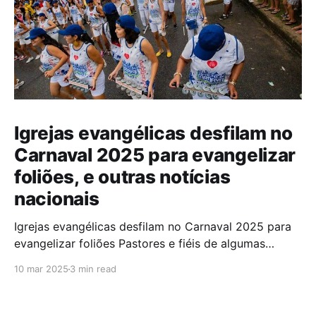
Igrejas evangélicas desfilam no
Carnaval 2025 para evangelizar
foliões, e outras notícias
nacionais
Igrejas evangélicas desfilam no Carnaval 2025 para
evangelizar foliões Pastores e fiéis de algumas
igrejas evangélicas participaram do Carnaval de
10 mar 2025
3 min read
2025 com blocos de bateria, utilizando a festa como
oportunidade para divulgar sua fé. A iniciativa,teve
como objetivo evangelizar os foliões durante a