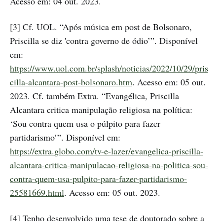
Acesso em: 04 out. 2023.
[3] Cf. UOL. “Após música em post de Bolsonaro,
Priscilla se diz 'contra governo de ódio’”. Disponível
em:
https://www.uol.com.br/splash/noticias/2022/10/29/pris
cilla-alcantara-post-bolsonaro.htm
. Acesso em: 05 out.
2023. Cf. também Extra. “Evangélica, Priscilla
Alcantara critica manipulação religiosa na política:
‘Sou contra quem usa o púlpito para fazer
partidarismo’”. Disponível em:
https://extra.globo.com/tv-e-lazer/evangelica-priscilla-
alcantara-critica-manipulacao-religiosa-na-politica-sou-
contra-quem-usa-pulpito-para-fazer-partidarismo-
25581669.html
. Acesso em: 05 out. 2023.
[4] Tenho desenvolvido uma tese de doutorado sobre a