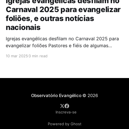
Igrejas evangélicas desfilam no
Carnaval 2025 para evangelizar
foliões, e outras notícias
nacionais
Igrejas evangélicas desfilam no Carnaval 2025 para
evangelizar foliões Pastores e fiéis de algumas
igrejas evangélicas participaram do Carnaval de
10 mar 2025
3 min read
2025 com blocos de bateria, utilizando a festa como
oportunidade para divulgar sua fé. A iniciativa,teve
como objetivo evangelizar os foliões durante a
celebração. A presença de igrejas evangélicas
Observatório Evangélico
© 2026
Inscreva-se
Powered by Ghost