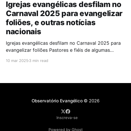
Igrejas evangélicas desfilam no
Carnaval 2025 para evangelizar
foliões, e outras notícias
nacionais
Igrejas evangélicas desfilam no Carnaval 2025 para
evangelizar foliões Pastores e fiéis de algumas
igrejas evangélicas participaram do Carnaval de
10 mar 2025
3 min read
2025 com blocos de bateria, utilizando a festa como
oportunidade para divulgar sua fé. A iniciativa,teve
como objetivo evangelizar os foliões durante a
celebração. A presença de igrejas evangélicas
Observatório Evangélico
© 2026
Inscreva-se
Powered by Ghost