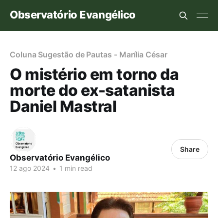
Observatório Evangélico
Coluna Sugestão de Pautas - Marília César
O mistério em torno da
morte do ex-satanista
Daniel Mastral
Share
Observatório Evangélico
12 ago 2024
•
1 min read