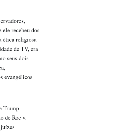
ervadores,
 ele recebeu dos
 ética religiosa
idade de TV, era
mo seus dois
ca,
s evangélicos
 e Trump
o de Roe v.
 juízes