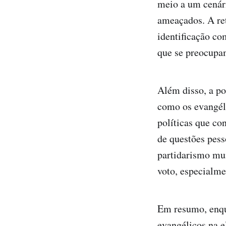
meio a um cenár
ameaçados. A re
identificação co
que se preocupam
Além disso, a po
como os evangél
políticas que c
de questões pess
partidarismo mu
voto, especialme
Em resumo, enqua
evangélicos na e