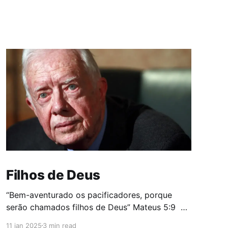
Filhos de Deus
“Bem-aventurado os pacificadores, porque
serão chamados filhos de Deus” Mateus 5:9
O mundo assistiu ao funeral do ex-presidente
11 jan 2025
3 min read