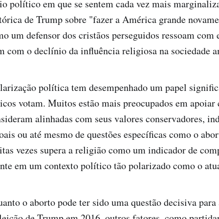
io político em que se sentem cada vez mais marginaliz
tórica de Trump sobre "fazer a América grande novame
mo um defensor dos cristãos perseguidos ressoam com e
 com o declínio da influência religiosa na sociedade 
larização política tem desempenhado um papel signific
icos votam. Muitos estão mais preocupados em apoiar 
onsideram alinhadas com seus valores conservadores, i
oais ou até mesmo de questões específicas como o abor
itas vezes supera a religião como um indicador de co
nte em um contexto político tão polarizado como o atua
nto o aborto pode ter sido uma questão decisiva para
leição de Trump em 2016, outros fatores, como partida