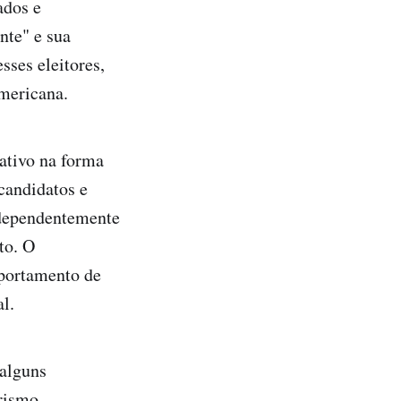
ados e
nte" e sua
sses eleitores,
americana.
ativo na forma
candidatos e
ndependentemente
to. O
mportamento de
l.
 alguns
rismo,