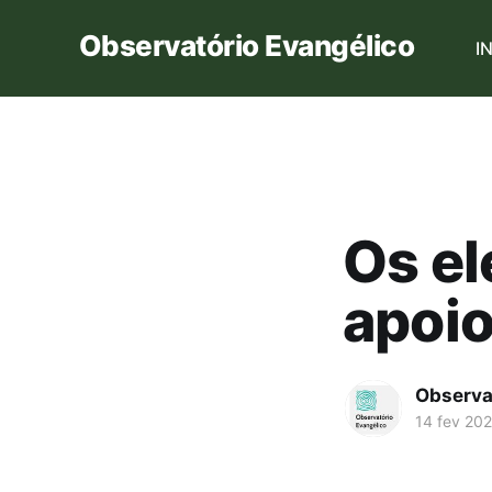
Observatório Evangélico
I
Os el
apoio
Observa
14 fev 20