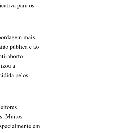
icativa para os
abordagem mais
ião pública e ao
nti-aborto
izou a
cidida pelos
leitores
s. Muitos
especialmente em