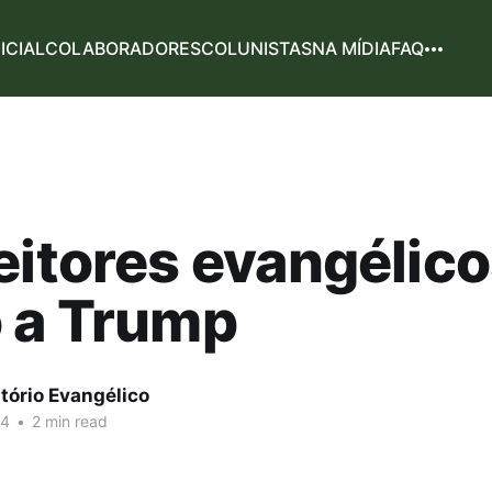
NICIAL
COLABORADORES
COLUNISTAS
NA MÍDIA
FAQ
eitores evangélico
 a Trump
tório Evangélico
24
•
2 min read