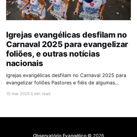
Igrejas evangélicas desfilam no
Carnaval 2025 para evangelizar
foliões, e outras notícias
nacionais
Igrejas evangélicas desfilam no Carnaval 2025 para
evangelizar foliões Pastores e fiéis de algumas
igrejas evangélicas participaram do Carnaval de
10 mar 2025
3 min read
2025 com blocos de bateria, utilizando a festa como
oportunidade para divulgar sua fé. A iniciativa,teve
como objetivo evangelizar os foliões durante a
celebração. A presença de igrejas evangélicas
Observatório Evangélico
© 2026