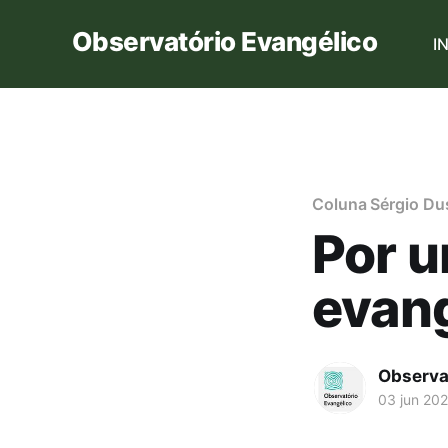
Observatório Evangélico
I
Coluna Sérgio Dus
Por u
evan
Observa
03 jun 20