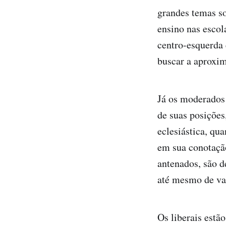
grandes temas so
ensino nas escola
centro-esquerda 
buscar a aproxi
Já os moderados 
de suas posições
eclesiástica, qu
em sua conotaçã
antenados, são d
até mesmo de van
Os liberais est