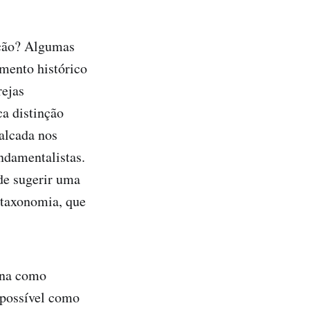
cação? Algumas
imento histórico
rejas
a distinção
calcada nos
ndamentalistas.
de sugerir uma
 taxonomia, que
ona como
 possível como