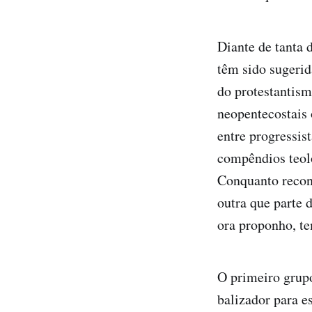
Diante de tanta 
têm sido sugerid
do protestantismo
neopentecostais 
entre progressis
compêndios teoló
Conquanto reconh
outra que parte
ora proponho, te
O primeiro grupo
balizador para e