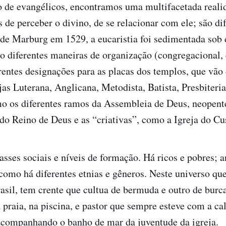
o de evangélicos, encontramos uma multifacetada reali
s de perceber o divino, de se relacionar com ele; são d
sde Marburg em 1529, a eucaristia foi sedimentada sob 
ão diferentes maneiras de organização (congregacional, 
erentes designações para as placas dos templos, que vão
jas Luterana, Anglicana, Metodista, Batista, Presbiteria
mo os diferentes ramos da Assembleia de Deus, neopent
 do Reino de Deus e as “criativas”, como a Igreja do Cu
asses sociais e níveis de formação. Há ricos e pobres; a
como há diferentes etnias e gêneros. Neste universo que
asil, tem crente que cultua de bermuda e outro de burc
 praia, na piscina, e pastor que sempre esteve com a cal
ompanhando o banho de mar da juventude da igreja.