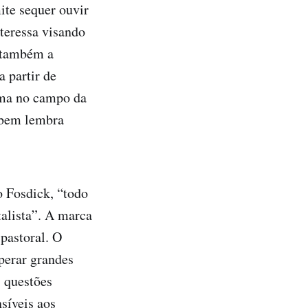
ite sequer ouvir
teressa visando
o também a
 partir de
lema no campo da
 bem lembra
 Fosdick, “todo
alista”. A marca
pastoral. O
perar grandes
 questões
nsíveis aos