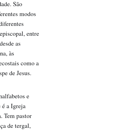
dade. São
iferentes modos
diferentes
episcopal, entre
 desde as
na, às
ecostais como a
spe de Jesus.
nalfabetos e
 é a Igreja
a. Tem pastor
ça de tergal,