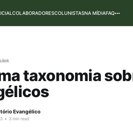
NICIAL
COLABORADORES
COLUNISTAS
NA MÍDIA
FAQ
ilek
ma taxonomia sob
gélicos
tório Evangélico
23
•
3 min read