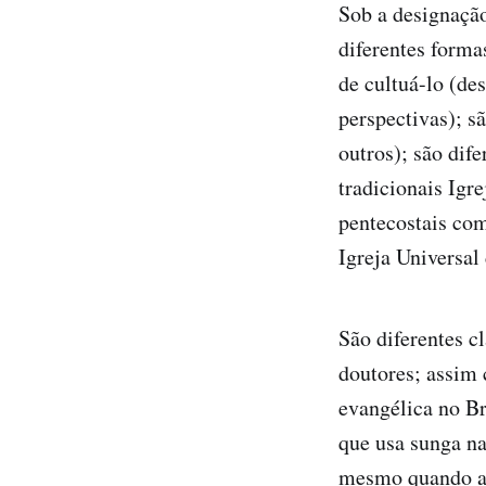
Sob a designaçã
diferentes forma
de cultuá-lo (de
perspectivas); s
outros); são dif
tradicionais Igre
pentecostais co
Igreja Universal
São diferentes cl
doutores; assim 
evangélica no Br
que usa sunga na
mesmo quando ac