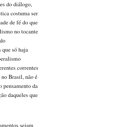
es do diálogo,
tica costuma ser
ade de fé do que
lismo no tocante
 do
 que só haja
iberalismo
erentes correntes
 no Brasil, não é
e o pensamento da
ação daqueles que
samentos sejam