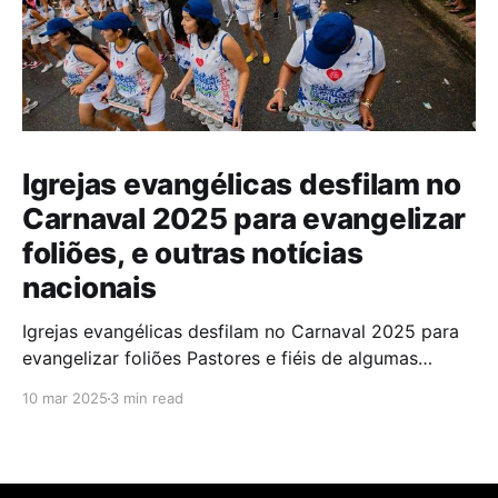
Igrejas evangélicas desfilam no
Carnaval 2025 para evangelizar
foliões, e outras notícias
nacionais
Igrejas evangélicas desfilam no Carnaval 2025 para
evangelizar foliões Pastores e fiéis de algumas
igrejas evangélicas participaram do Carnaval de
10 mar 2025
3 min read
2025 com blocos de bateria, utilizando a festa como
oportunidade para divulgar sua fé. A iniciativa,teve
como objetivo evangelizar os foliões durante a
celebração. A presença de igrejas evangélicas