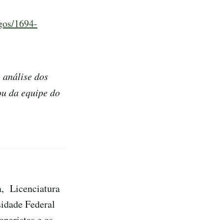
igos/1694-
 análise dos
ou da equipe do
, Licenciatura
sidade Federal
onaristas e os