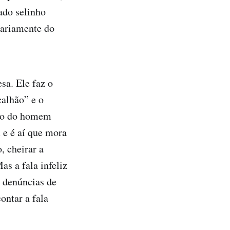
dado selinho
sariamente do
sa. Ele faz o
alhão” e o
ção do homem
 e é aí que mora
, cheirar a
as a fala infeliz
 denúncias de
ontar a fala