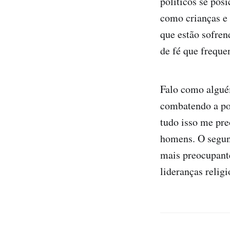
políticos se pos
como crianças e 
que estão sofre
de fé que freque
Falo como alguém
combatendo a po
tudo isso me pre
homens. O segund
mais preocupante
lideranças religi