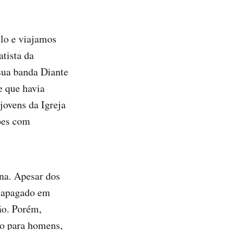
lo e viajamos
atista da
sua banda Diante
e que havia
jovens da Igreja
ões com
ena. Apesar dos
o apagado em
ão. Porém,
ão para homens,