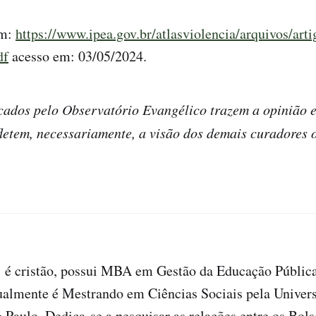
em:
https://www.ipea.gov.br/atlasviolencia/arquivos/art
df
acesso em: 03/05/2024.
cados pelo Observatório Evangélico trazem a opinião e
fletem, necessariamente, a visão dos demais curadores 
é cristão, possui MBA em Gestão da Educação Pública
ualmente é Mestrando em Ciências Sociais pela Univer
 Paulo. Dedica-se a pesquisar as relações entre os Bols