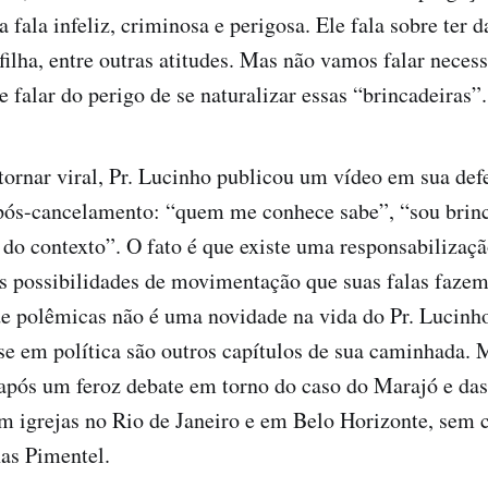
 fala infeliz, criminosa e perigosa. Ele fala sobre ter 
filha, entre outras atitudes. Mas não vamos falar neces
e falar do perigo de se naturalizar essas “brincadeiras”.
tornar viral, Pr. Lucinho publicou um vídeo em sua defe
pós-cancelamento: “quem me conhece sabe”, “sou brinc
 do contexto”. O fato é que existe uma responsabiliza
s possibilidades de movimentação que suas falas fazem
de polêmicas não é uma novidade na vida do Pr. Lucinho
-se em política são outros capítulos de sua caminhada. M
após um feroz debate em torno do caso do Marajó e das
m igrejas no Rio de Janeiro e em Belo Horizonte, sem c
nas Pimentel.