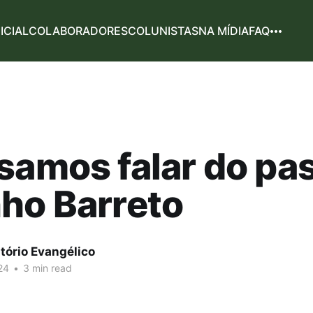
NICIAL
COLABORADORES
COLUNISTAS
NA MÍDIA
FAQ
samos falar do pa
ho Barreto
tório Evangélico
24
•
3 min read