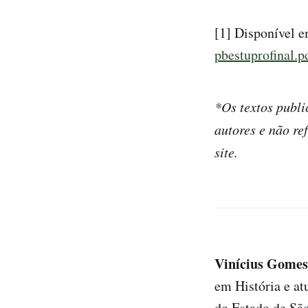
[1] Disponível 
pbestuprofinal.p
*Os textos publi
autores e não re
site.
Vinícius Gomes
em História e at
do Estado de São