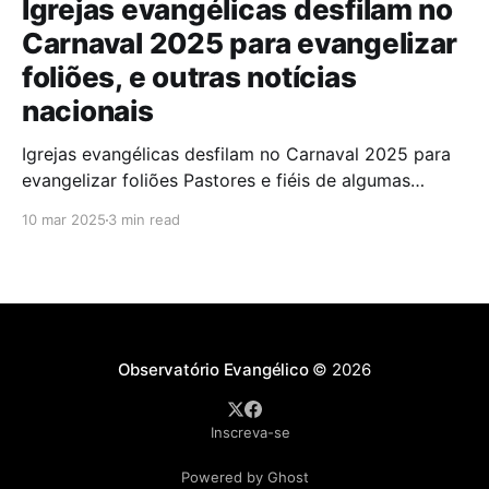
Igrejas evangélicas desfilam no
Carnaval 2025 para evangelizar
foliões, e outras notícias
nacionais
Igrejas evangélicas desfilam no Carnaval 2025 para
evangelizar foliões Pastores e fiéis de algumas
igrejas evangélicas participaram do Carnaval de
10 mar 2025
3 min read
2025 com blocos de bateria, utilizando a festa como
oportunidade para divulgar sua fé. A iniciativa,teve
como objetivo evangelizar os foliões durante a
celebração. A presença de igrejas evangélicas
Observatório Evangélico
© 2026
Inscreva-se
Powered by Ghost