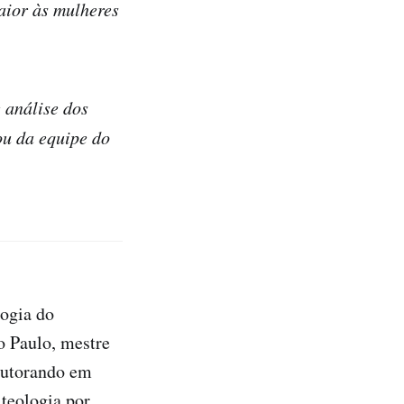
aior às mulheres
 análise dos
ou da equipe do
ogia do
o Paulo, mestre
outorando em
teologia por