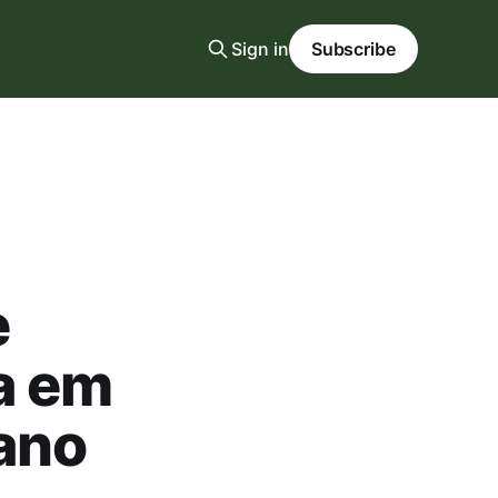
Sign in
Subscribe
e
a em
iano