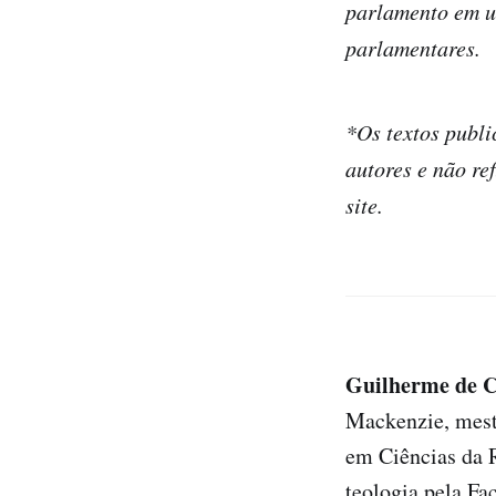
parlamento em um
parlamentares.
*Os textos publi
autores e não re
site.
Guilherme de C
Mackenzie, mest
em Ciências da 
teologia pela Fa