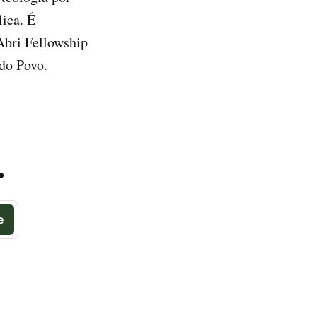
ica. É
Abri Fellowship
 do Povo.
.
e