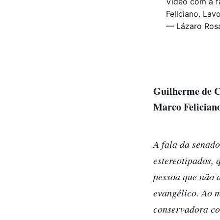
Vídeo com a f
Feliciano. Lav
— Lázaro Ros
Guilherme de C
Marco Felician
A fala da senado
estereotipados, 
pessoa que não a
evangélico. Ao 
conservadora com