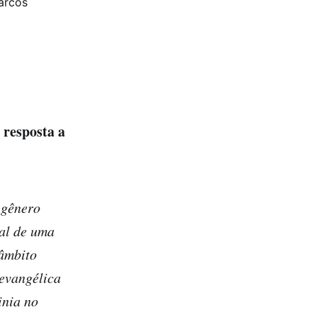
arcos
 resposta a
 gênero
ral de uma
 âmbito
evangélica
inia no