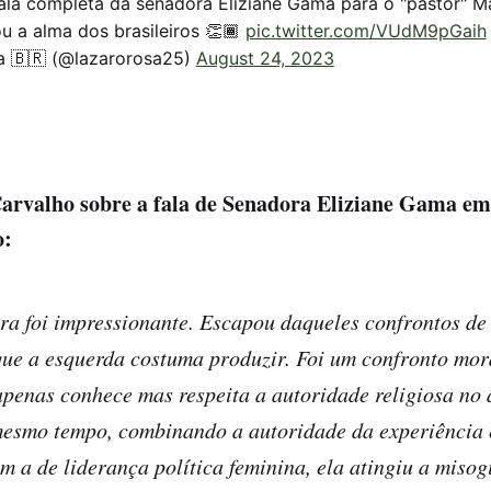
ala completa da senadora Eliziane Gama para o "pastor" M
ou a alma dos brasileiros 👏🏾
pic.twitter.com/VUdM9pGaih
a 🇧🇷 (@lazarorosa25)
August 24, 2023
arvalho sobre a fala de Senadora Eliziane Gama em
o:
ra foi impressionante. Escapou daqueles confrontos de
que a esquerda costuma produzir. Foi um confronto mo
penas conhece mas respeita a autoridade religiosa no
mesmo tempo, combinando a autoridade da experiência 
 a de liderança política feminina, ela atingiu a misog