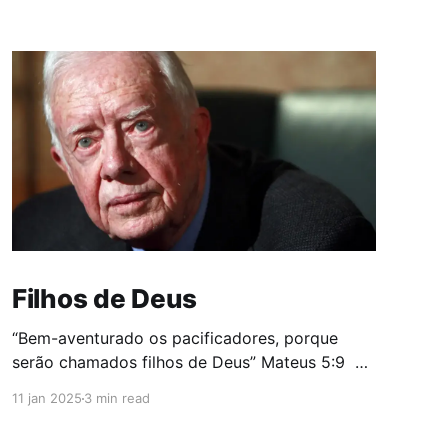
Filhos de Deus
“Bem-aventurado os pacificadores, porque
serão chamados filhos de Deus” Mateus 5:9
O mundo assistiu ao funeral do ex-presidente
11 jan 2025
3 min read
dos Estados Unidos, Jimmy Carter, com o
destaque pela imprensa internacional para