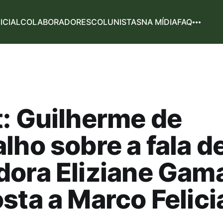
NICIAL
COLABORADORES
COLUNISTAS
NA MÍDIA
FAQ
: Guilherme de
lho sobre a fala d
dora Eliziane Gam
sta a Marco Felic