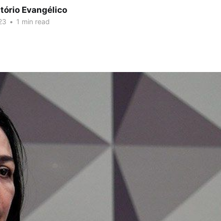
tório Evangélico
23
•
1 min read