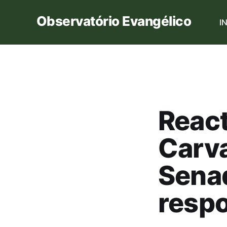
Observatório Evangélico
I
React
Carva
Sena
respo