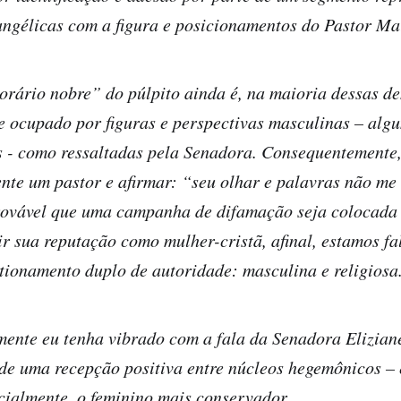
ngélicas com a figura e posicionamentos do Pastor Ma
orário nobre” do púlpito ainda é, na maioria dessas d
 ocupado por figuras e perspectivas masculinas – alg
s - como ressaltadas pela Senadora. Consequentemente
ente um pastor e afirmar: “seu olhar e palavras não me
provável que uma campanha de difamação seja colocada 
r sua reputação como mulher-cristã, afinal, estamos f
tionamento duplo de autoridade: masculina e religiosa
ente eu tenha vibrado com a fala da Senadora Elizian
de uma recepção positiva entre núcleos hegemônicos – 
cialmente, o feminino mais conservador.