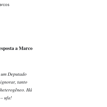
arcos
esposta a Marco
e um Deputado
ignorar, tanto
o heterogêneo. Há
– ufa!