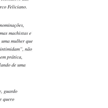
rco Feliciano.
enominações,
umas machistas e
, uma mulher que
 intimidam”, não
em prática,
alando de uma
.
e, guardo
e quero