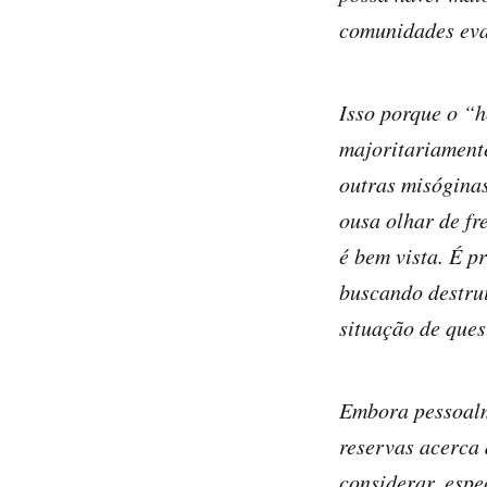
comunidades eva
Isso porque o “h
majoritariamente
outras misógina
ousa olhar de fr
é bem vista. É 
buscando destrui
situação de ques
Embora pessoalm
reservas acerca 
considerar, espe