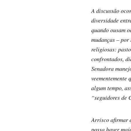
A discussão ocor
diversidade entr
quando ousam oc
mudanças – por m
religiosas: past
confrontados, di
Senadora manejou
veementemente q
algum tempo, as
“seguidores de C
Arrisco afirmar 
possa haver maio