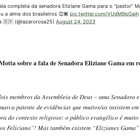
ala completa da senadora Eliziane Gama para o "pastor" M
ou a alma dos brasileiros 👏🏾
pic.twitter.com/VUdM9pGaih
a 🇧🇷 (@lazarorosa25)
August 24, 2023
Motta sobre a fala de Senadora Eliziane Gama em r
dois membros da Assembleia de Deus – uma Senadora 
marca patente de evidências que muitos/as insistem em 
ora do contexto religioso: o público evangélico é muit
s Feliciano”! Mas também existem “Elizianes Gama” 