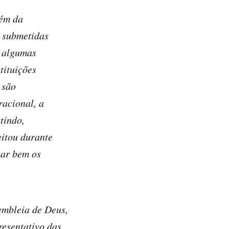
lém da
o submetidas
u algumas
tituições
 são
racional, a
tindo,
itou durante
tar bem os
embleia de Deus,
resentativo das