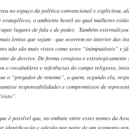
reu no espaço da política convencional e explicitou, a
e evangélicos, o ambiente hostil ao qual mulheres estã
upar lugares de fala e de poder. Também externalizo
ais lentas que sejam - que ocorrem no interior das ins
ores não são mais vistos como seres “inimputáveis” e já
ante de desvios. De forma corajosa e estrategicamente 
 o vocabulário e referências do campo religioso, insis
ue o “pregador de renome”, a quem, segundo ela, respe
sumisse responsabilidades e compromissos de represen
risto”.
que é possível que, no embate entre esses nomes da Ass
r identificação e adesão por parte de um segmento rep