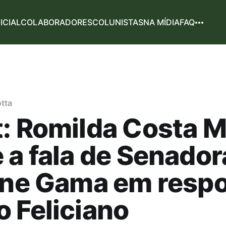
NICIAL
COLABORADORES
COLUNISTAS
NA MÍDIA
FAQ
tta
: Romilda Costa M
 a fala de Senador
ane Gama em respo
 Feliciano