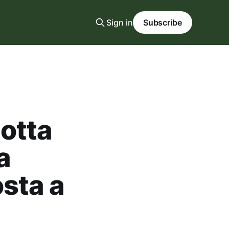
Sign in
Subscribe
otta
a
sta a