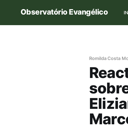
Observatório Evangélico
I
Romilda Costa Mo
React
sobre
Elizi
Marco