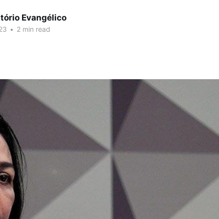
tório Evangélico
23
•
2 min read