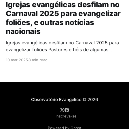
Igrejas evangélicas desfilam no
Carnaval 2025 para evangelizar
foliões, e outras notícias
nacionais
Igrejas evangélicas desfilam no Carnaval 2025 para
evangelizar foliões Pastores e fiéis de algumas
igrejas evangélicas participaram do Carnaval de
10 mar 2025
3 min read
2025 com blocos de bateria, utilizando a festa como
oportunidade para divulgar sua fé. A iniciativa,teve
como objetivo evangelizar os foliões durante a
celebração. A presença de igrejas evangélicas
Observatório Evangélico
© 2026
Inscreva-se
Powered by Ghost