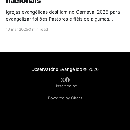
nacionais
Igrejas evangélicas desfilam no Carnaval 2025 para
evangelizar foliões Pastores e fiéis de algumas
igrejas evangélicas participaram do Carnaval de
10 mar 2025
3 min read
2025 com blocos de bateria, utilizando a festa como
oportunidade para divulgar sua fé. A iniciativa,teve
como objetivo evangelizar os foliões durante a
celebração. A presença de igrejas evangélicas
Observatório Evangélico
© 2026
Inscreva-se
Powered by Ghost