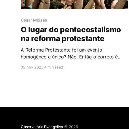
César Moisés
O lugar do pentecostalismo
na reforma protestante
A Reforma Protestante foi um evento
homogêneo e único? Não. Então o correto é
pronunciar no plural e falar de “Reformas”? Sim.
05 nov 2023
4 min read
O Pentecostalismo é reformado? Sim e não. Por
quê? Com as divisões entre os diversos
reformadores, surgiram “alas” da Reforma, por
isso, estritamente “reformados” são os
calvinistas; os
Observatório Evangélico
© 2026