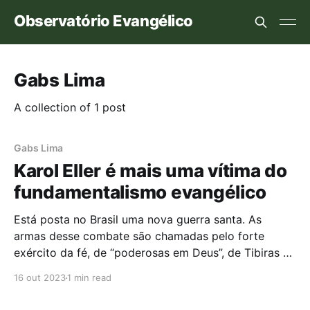
Observatório Evangélico
Gabs Lima
A collection of 1 post
Gabs Lima
Karol Eller é mais uma vítima do
fundamentalismo evangélico
Está posta no Brasil uma nova guerra santa. As
armas desse combate são chamadas pelo forte
exército da fé, de “poderosas em Deus”, de Tibiras à
Karolines. Incontáveis são os nomes das vítimas onde
16 out 2023
1 min read
nenhum corpo chamado de minoria passa imune a
esta Lgbtfobia fantasiada de boa intenção religiosa.