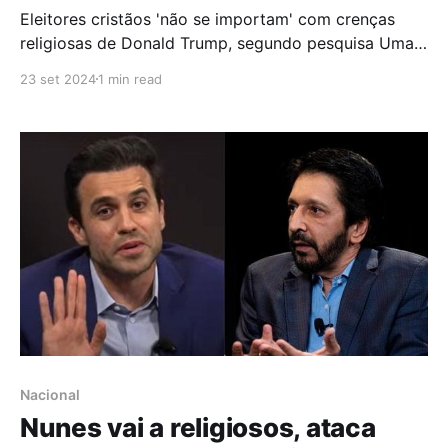
Eleitores cristãos 'não se importam' com crenças
religiosas de Donald Trump, segundo pesquisa Uma
pesquisa recente sugere que, embora Donald Trump
23 set 2024
1 min read
tenha forte apoio entre os evangélicos brancos,
muitos desses eleitores não associam fortemente o
termo "cristão" ao ex-presidente. Realizada pelo
Associated Press-NORC Center,
Nacional
Nunes vai a religiosos, ataca