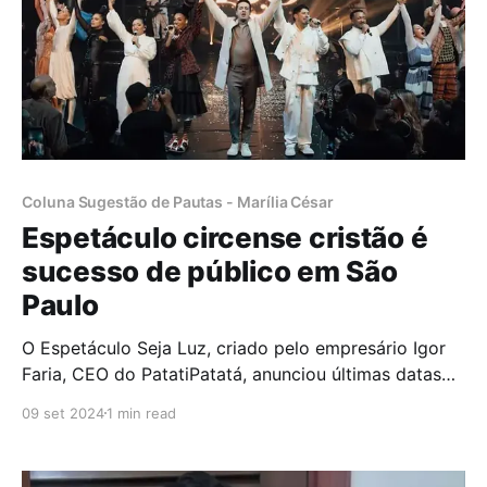
Coluna Sugestão de Pautas - Marília César
Espetáculo circense cristão é
sucesso de público em São
Paulo
O Espetáculo Seja Luz, criado pelo empresário Igor
Faria, CEO do PatatiPatatá, anunciou últimas datas
de apresentação em São Paulo para este mês de
09 set 2024
1 min read
setembro. O show é baseado nos
ensinamentos bíblicos e tem repertório musical que
homenageia grandes nomes da música gospel ao