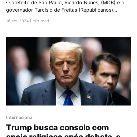
O prefeito de São Paulo, Ricardo Nunes, (MDB) e o
governador Tarcísio de Freitas (Republicanos)
participaram, na manhã de sábado (14/9), de um
16 set 2024
1 min read
culto na Igreja Sara Nossa Terra, na Zona Sul de São
Paulo. Segundo reportagem do jornal O Globo, os
dois estiveram no local para um congresso
Internacional
Trump busca consolo com
apoio religioso após debate, e