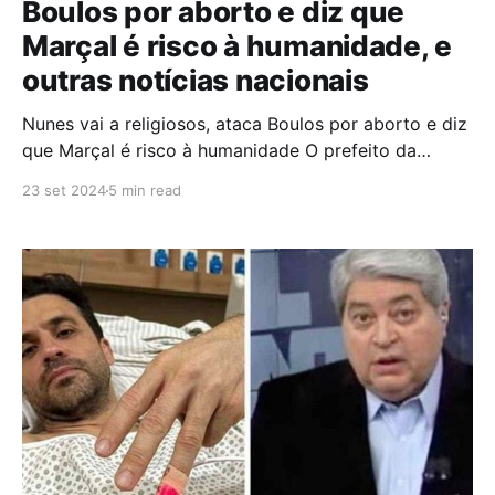
Boulos por aborto e diz que
Marçal é risco à humanidade, e
outras notícias nacionais
Nunes vai a religiosos, ataca Boulos por aborto e diz
que Marçal é risco à humanidade O prefeito da
capital e candidato à reeleição, Ricardo Nunes
23 set 2024
5 min read
(MDB), atacou neste domingo (22) os adversários
Guilherme Boulos (PSOL) e Pablo Marçal (PRTB), em
agendas de campanha com lideranças religiosas. Em
referência ao