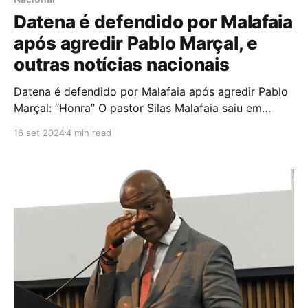
Datena é defendido por Malafaia
após agredir Pablo Marçal, e
outras notícias nacionais
Datena é defendido por Malafaia após agredir Pablo
Marçal: “Honra” O pastor Silas Malafaia saiu em
defesa de José Luiz Datena após o candidato do
16 set 2024
4 min read
PSDB dar uma cadeirada em Pablo Marçal (PRTB) no
debate da TV Cultura entre postulantes a prefeito de
São Paulo, neste domingo (15/9). De