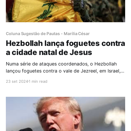
Coluna Sugestão de Pautas - Marília César
Hezbollah lança foguetes contra
a cidade natal de Jesus
Numa série de ataques coordenados, o Hezbollah
lançou foguetes contra o vale de Jezreel, em Israel,
no início do domingo (22), visando atingir locais
23 set 2024
1 min read
como Haifa, a base aérea de Ramat David, Afulae a
baixa Galileia. Segundo informações do Christian
Post, os foguetes atingiram em cheio a cidade de
Nazaré,