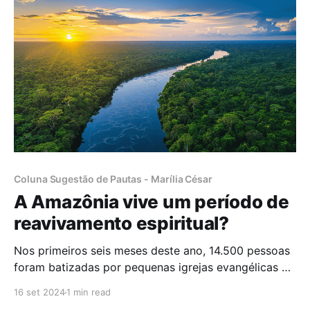
Coluna Sugestão de Pautas - Marília César
A Amazônia vive um período de
reavivamento espiritual?
Nos primeiros seis meses deste ano, 14.500 pessoas
foram batizadas por pequenas igrejas evangélicas na
Amazônia brasileira, informa o repórter George
16 set 2024
1 min read
Thomas, da emissora americana CBN, que andou