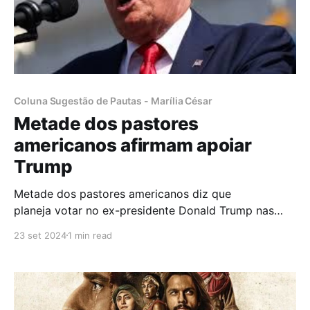
Coluna Sugestão de Pautas - Marília César
Metade dos pastores
americanos afirmam apoiar
Trump
Metade dos pastores americanos diz que
planeja votar no ex-presidente Donald Trump nas
próximas eleições, de acordo a LifewayResearch,
23 set 2024
1 min read
pesquisa divulgada na terça-feira (17) baseada nas
respostas coletadas de 1.003 pastores protestantes
nos Estados Unidos entre 8 de agosto e 3 de
setembro. Com uma margem de