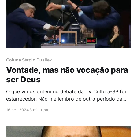
Coluna Sérgio Dusilek
Vontade, mas não vocação para
ser Deus
O que vimos ontem no debate da TV Cultura-SP foi
estarrecedor. Não me lembro de outro período da
chamada Nova República em que sequer
16 set 2024
3 min read
imaginaríamos assistir agressões físicas em debates
políticos. Sou do tempo das águias e não dos touros.
Era engraçado, mas ao mesmo tempo instrutivo, ver
como