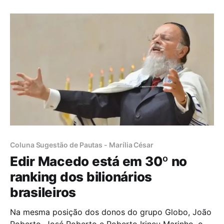
pelo nordeste da floresta e visitou diversas
comunidades ribeirinhas, entrevistou pastores e
convertidos. Segundo Thomas, a Amazônia brasileira
vive um período
Coluna Sugestão de Pautas - Marília César
Edir Macedo está em 30º no
ranking dos bilionários
brasileiros
Na mesma posição dos donos do grupo Globo, João