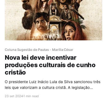
Coluna Sugestão de Pautas - Marília César
Nova lei deve incentivar
produções culturais de cunho
cristão
O presidente Luiz Inácio Lula da Silva sancionou três
leis que valorizam a cultura cristã. A legislação
reconhece expressões e símbolos do cristianismo
23 set 2024
1 min read
como manifestação cultural e cria o Dia Nacional da
Pastora e do Pastor, a ser comemorado anualmente