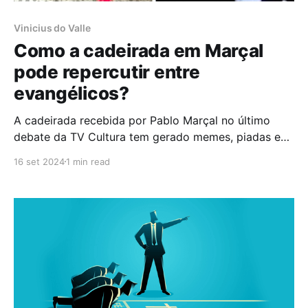
Vinicius do Valle
Como a cadeirada em Marçal
pode repercutir entre
evangélicos?
A cadeirada recebida por Pablo Marçal no último
debate da TV Cultura tem gerado memes, piadas e
teorias. Os comentários nas redes, até o momento,
16 set 2024
1 min read
são em sua maioria irônicos e críticos em relação à
postura do autointitulado "ex-coach". No entanto,
como a prudência é sempre bem-