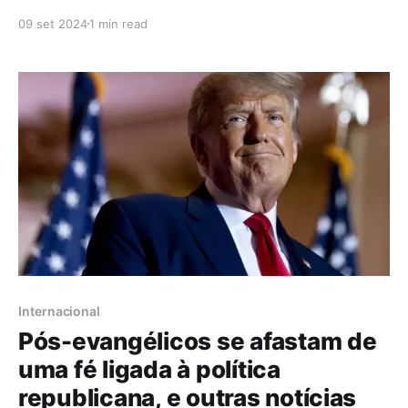
sexual, terá impactos na agenda do governo Lula de
09 set 2024
1 min read
aproximação com os evangélicos? Lembrando que
Almeida foi um dos escalados para dialogar com
esse público, e chegou a fazer visitas a igrejas. Um
exemplo
Internacional
Pós-evangélicos se afastam de
uma fé ligada à política
republicana, e outras notícias