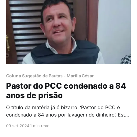
longo da história. O espetáculo, segundo
Coluna Sugestão de Pautas - Marília César
Pastor do PCC condenado a 84
anos de prisão
O título da matéria já é bizarro: ‘Pastor do PCC é
condenado a 84 anos por lavagem de dinheiro’. Está
no portal Fuxico Gospel: O pastor Geraldo dos
09 set 2024
1 min read
Santos Filho, conhecido como Pastor Júnior, foi
condenado a 84 anos de reclusão na sexta-feira