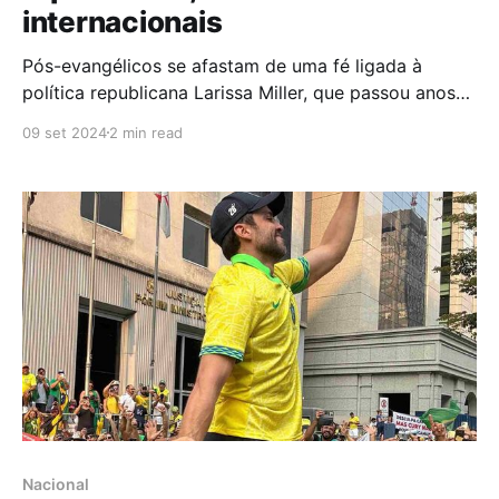
internacionais
Pós-evangélicos se afastam de uma fé ligada à
política republicana Larissa Miller, que passou anos
em comunidades evangélicas conservadoras, deixou
09 set 2024
2 min read
a fé tradicional ao não conseguir reconciliar sua
sexualidade com os ensinamentos da igreja. Ela
agora faz parte de um movimento crescente de
"pós-evangélicos", que rejeita
Nacional