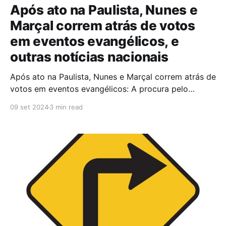
Após ato na Paulista, Nunes e
Marçal correm atrás de votos
em eventos evangélicos, e
outras notícias nacionais
Após ato na Paulista, Nunes e Marçal correm atrás de
votos em eventos evangélicos: A procura pelo
eleitorado identificado com Jair Bolsonaro (PL) no 7
09 set 2024
3 min read
de Setembro pelos candidatos a prefeito de São
Paulo não ocorreu somente no ato convocado pelo
ex-presidente na Avenida Paulista. Poucas horas
depois de