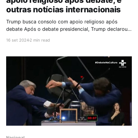
outras notícias internacionais
Trump busca consolo com apoio religioso após
debate Após o debate presidencial, Trump declarou
vitória e voltou a se apoiar no apoio de evangélicos
16 set 2024
2 min read
brancos, destacando uma pesquisa que mostra 82%
de apoio nesse grupo. No entanto, essa porcentagem
está em linha com o apoio que ele já tinha em
Nacional