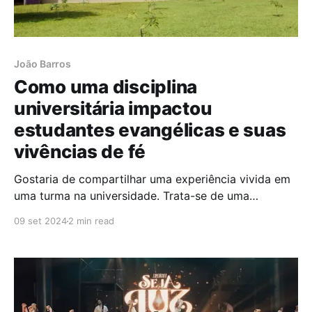
João Barros
Como uma disciplina
universitária impactou
estudantes evangélicas e suas
vivências de fé
Gostaria de compartilhar uma experiência vivida em
uma turma na universidade. Trata-se de uma
disciplina intitulada Religião e Sociedade. Ela foi
09 set 2024
2 min read
criada após uma proposta apresentada depois de
identificar que não havia nenhuma oferta que
tratasse do fenômeno religioso em todo o campus
das Humanas/Sociais Aplicadas. O objetivo