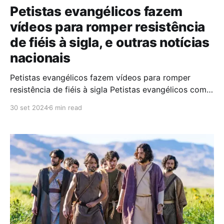
Petistas evangélicos fazem
vídeos para romper resistência
de fiéis à sigla, e outras notícias
nacionais
Petistas evangélicos fazem vídeos para romper
resistência de fiéis à sigla Petistas evangélicos como
a deputada federal Benedita da Silva e o advogado-
30 set 2024
6 min read
geral da União, Jorge Messias, gravaram vídeos para
“derrubar preconceitos” sobre a relação do partido
com cristãos neopentecostais e “ampliar o diálogo”
com essa fatia do eleitorado.