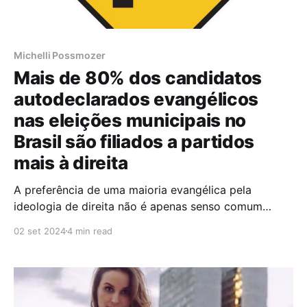
Michelli Possmozer
Mais de 80% dos candidatos
autodeclarados evangélicos
nas eleições municipais no
Brasil são filiados a partidos
mais à direita
A preferência de uma maioria evangélica pela
ideologia de direita não é apenas senso comum
quando se trata do universo relacionado às disputas
02 set 2024
4 min read
eleitorais. Pelo menos no que diz respeito aos que se
autodeclaram evangélicos no nome de urna e na
indicação da ocupação profissional ao Tribunal
Superior Eleitoral (TSE)