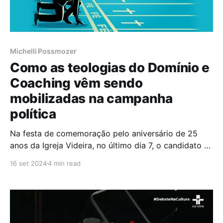
Michelli Possmozer
Como as teologias do Domínio e
Coaching vêm sendo
mobilizadas na campanha
política
Na festa de comemoração pelo aniversário de 25
anos da Igreja Videira, no último dia 7, o candidato à
prefeitura de São Paulo Pablo Marçal teve um
16 set 2024
4 min read
momento especial no palco do estádio Serra
Dourada, em Goiânia, para falar alguns minutos com
os fiéis, que o receberam com gritos e