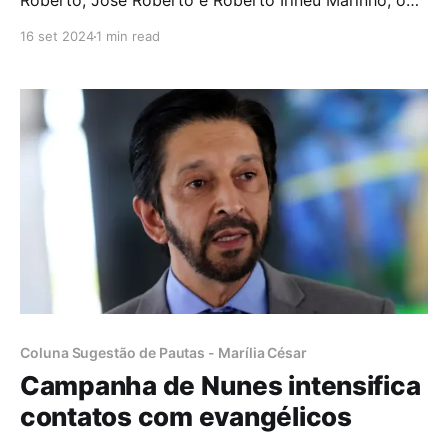
Roberto, José Roberto e Roberto Irineu Marinho, o
dono da Rede Record, Edir Macedo, fundador da
16 set 2024
1 min read
Igreja Universal do Reino de Deus, aparece em 30º
lugar no ranking de bilionários da Forbes, com uma
fortuna avaliada em R$ 10,33 bilhões.
Coluna Sugestão de Pautas - Marília César
Campanha de Nunes intensifica
contatos com evangélicos