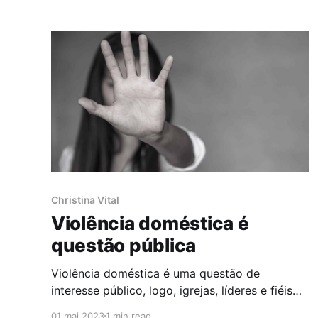
com acusações mútuas de desrespeito e
publicações conflituosas nas redes sociais
após uma reunião fechada. Neste quadro,
colaboradores reagem a fala
Christina Vital
Violência doméstica é
questão pública
Violência doméstica é uma questão de
interesse público, logo, igrejas, líderes e fiéis
que acobertam essa prática prestam um
01 mai 2023
1 min read