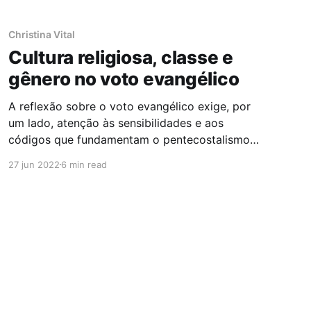
Christina Vital
Cultura religiosa, classe e
gênero no voto evangélico
A reflexão sobre o voto evangélico exige, por
um lado, atenção às sensibilidades e aos
códigos que fundamentam o pentecostalismo,
e por outro, atenção aos políticos e aos líderes
27 jun 2022
6 min read
religiosos que aproximam a expressão da fé do
direitismo político. Para contribuir com o
debate sobre o chamado voto evangélico no