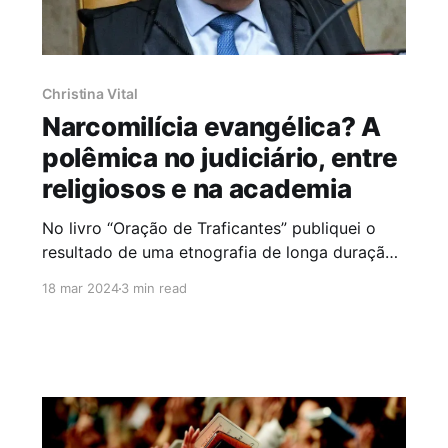
Christina Vital
Narcomilícia evangélica? A
polêmica no judiciário, entre
religiosos e na academia
No livro “Oração de Traficantes” publiquei o
resultado de uma etnografia de longa duração
realizada em favelas no Rio de Janeiro. Nela
18 mar 2024
3 min read
apresento a transformação da hegemonia
católica nesses territórios para uma presença
pentecostal verificável em larga escala,
presente no número de templos e de fieis, em
comércios com nomes