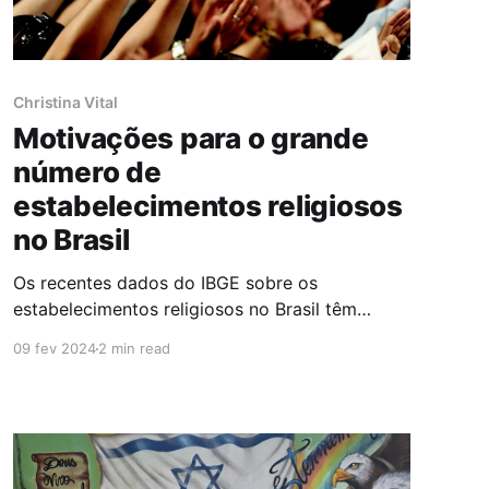
Christina Vital
Motivações para o grande
número de
estabelecimentos religiosos
no Brasil
Os recentes dados do IBGE sobre os
estabelecimentos religiosos no Brasil têm
recebido destaque na agenda pública. O IBGE
09 fev 2024
2 min read
contabilizou pela primeira vez o total de
endereços no país somando 111 milhões de
estabelecimentos (entre públicos e privados,
ruais e urbanos). Os estabelecimentos
religiosos ocupam o quinto lugar no ranking,