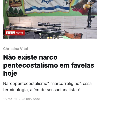
Christina Vital
Não existe narco
pentecostalismo em favelas
hoje
Narcopentecostalismo”, “narcorreligião”, essa
terminologia, além de sensacionalista é
incorreta por fazer parecer que se trata da
15 mai 2023
3 min read
existência de uma religião específica de
traficantes ou uma religião para traficantes.