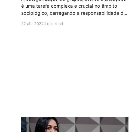
é uma tarefa complexa e crucial no âmbito
sociológico, carregando a responsabilidade de
expressar nuances e compreender a dinâmica
22 abr 2024
1 min read
em foco. No contexto atual, destaca-se um
grupo em crescimento, pluri denominacional,
presente em todas as regiões do país e de
diferentes gerações,