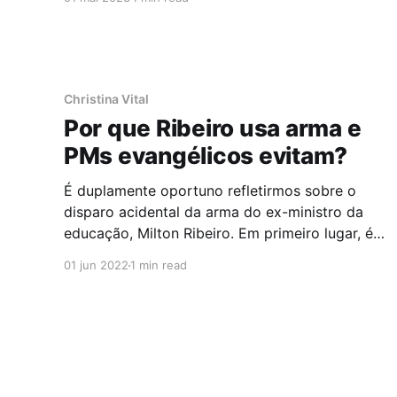
desserviço ao conjunto da sociedade.
Christina Vital
Por que Ribeiro usa arma e
PMs evangélicos evitam?
É duplamente oportuno refletirmos sobre o
disparo acidental da arma do ex-ministro da
educação, Milton Ribeiro. Em primeiro lugar, é
uma oportunidade de refletir sobre o porte de
01 jun 2022
1 min read
armas em si e, sobretudo, por pessoas que nem
trabalham na área de segurança oferecendo
risco as pessoas. Quer dizer, e