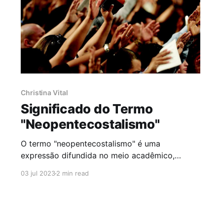
Christina Vital
Significado do Termo
"Neopentecostalismo"
O termo "neopentecostalismo" é uma
expressão difundida no meio acadêmico,
religioso e nas mídias através de pesquisas
03 jul 2023
2 min read
realizadas no âmbito da sociologia da religião
pelo pesquisador Ricardo Mariano, da USP. Ele
descreve uma mudança significativa que
ocorreu no pentecostalismo com o surgimento