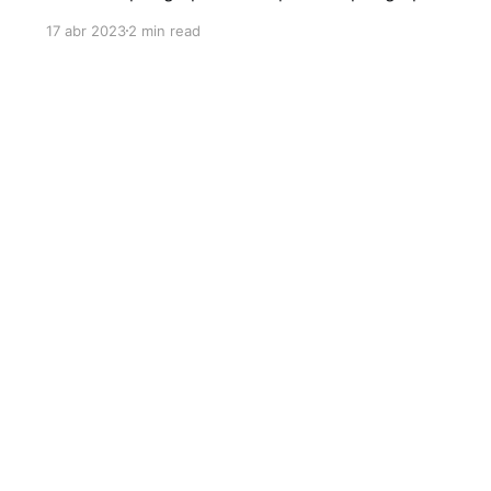
evangélicos para a conquista da simpatia de
17 abr 2023
2 min read
fiéis. É importante que as esquerdas escutem
as bases evangélicas, mas para isso não
carecem de imitar os passos de pastores e
lideranças religiosas.