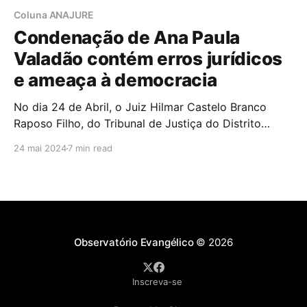
Coluna ANAJURE
Condenação de Ana Paula
Valadão contém erros jurídicos
e ameaça à democracia
No dia 24 de Abril, o Juiz Hilmar Castelo Branco
Raposo Filho, do Tribunal de Justiça do Distrito
Federal (TJDFT), condenou a cantora e pastora
24 mai 2024
7 min read
evangélica Ana Paula Valadão Bessa a pagar
R$25.000,00 por danos morais coletivos contra a
população LGBTI+[1]. A Ação Civil Pública
(0709624-
Observatório Evangélico
© 2026
Inscreva-se