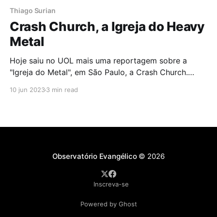
Thiago Surian
Crash Church, a Igreja do Heavy
Metal
Hoje saiu no UOL mais uma reportagem sobre a
"Igreja do Metal", em São Paulo, a Crash Church.
Tenho grandes amigos lá, já fui inúmeras vezes,
10 jun 2023
3 min read
desde quando se chamava Zadoque. Existem outras
igrejas que têm rock pesado no culto pelo Brasil
também, como a Metanoia, no Rio
Observatório Evangélico
© 2026
Inscreva-se
Powered by Ghost