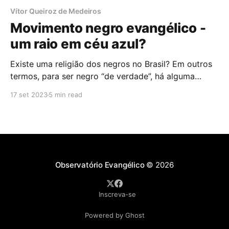
Vítor Queiroz de Medeiros
Movimento negro evangélico -
um raio em céu azul?
Existe uma religião dos negros no Brasil? Em outros
termos, para ser negro “de verdade”, há alguma
identidade religiosa mais “adequada”? É possível ser
17 set 2023
5 min read
negro e ser evangélico sem que essa última pertença
impeça o negro de se afirmar racialmente? A
pergunta soaria despropositada se não estivéssemos
numa era de
Observatório Evangélico
© 2026
Inscreva-se
Powered by Ghost